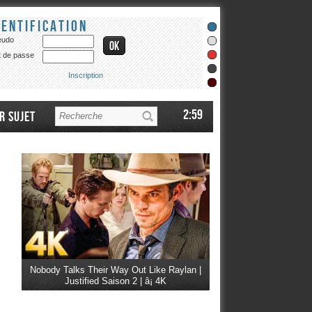
dentification
eudo
 de passe
Inscription
2:59
r sujet
Nobody Talks Their Way Out Like Raylan |
Justified Saison 2 | â¡ 4K