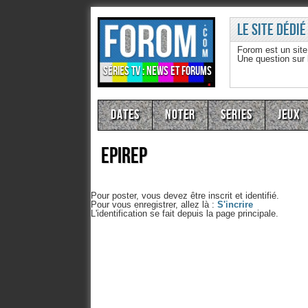
Le site dédié
Forom est un sit
Une question sur
Séries TV : news et forums
Dates
Noter
Series
Jeux
epirep
Pour poster, vous devez être inscrit et identifié.
Pour vous enregistrer, allez là :
S'incrire
L'identification se fait depuis la page principale.