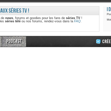
I
 aux séries TV !
Ps
e de
news
, forums et goodies pour les fans de
séries TV
!
Mot
 les
séries télé
ou nos forums, rendez-vous dans la
FAQ
.
Podcast
Crée