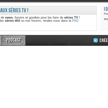
I
 aux séries TV !
Ps
e de
news
, forums et goodies pour les fans de
séries TV
!
Mot
 les
séries télé
ou nos forums, rendez-vous dans la
FAQ
.
Podcast
Crée