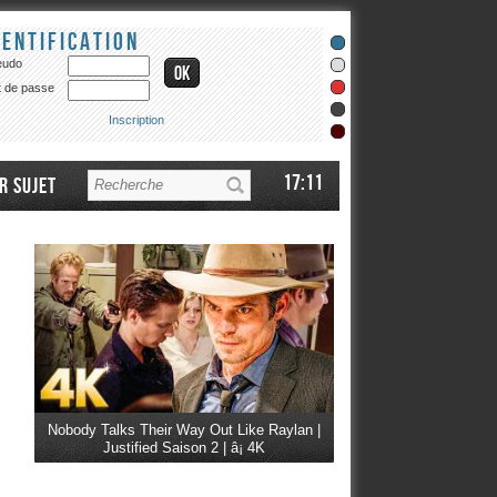
dentification
eudo
 de passe
Inscription
17:11
r sujet
Nobody Talks Their Way Out Like Raylan |
Justified Saison 2 | â¡ 4K