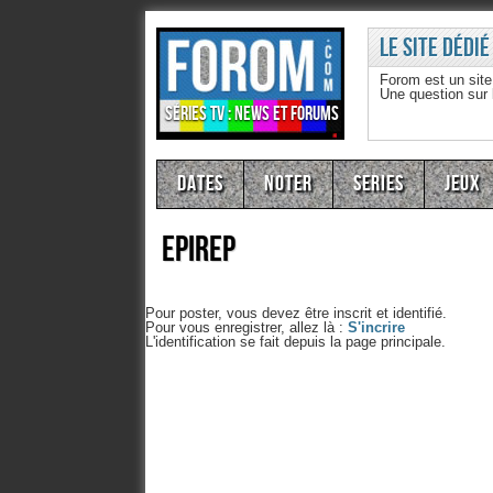
Le site dédié
Forom est un sit
Une question sur
Séries TV : news et forums
Dates
Noter
Series
Jeux
epirep
Pour poster, vous devez être inscrit et identifié.
Pour vous enregistrer, allez là :
S'incrire
L'identification se fait depuis la page principale.