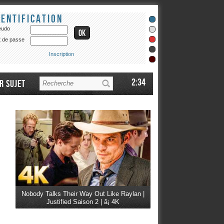
dentification
eudo
 de passe
Inscription
2:34
r sujet
Nobody Talks Their Way Out Like Raylan |
Justified Saison 2 | â¡ 4K