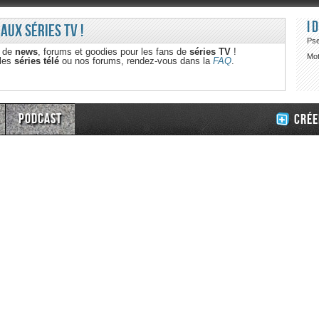
I
 aux séries TV !
Ps
e de
news
, forums et goodies pour les fans de
séries TV
!
Mot
 les
séries télé
ou nos forums, rendez-vous dans la
FAQ
.
Podcast
Crée