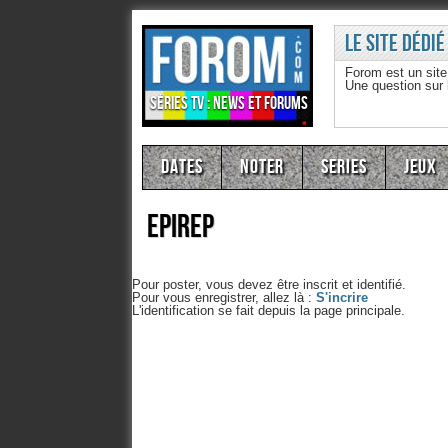
Le site dédié
Forom est un sit
Une question sur
Séries TV : news et forums
Dates
Noter
Series
Jeux
epirep
Pour poster, vous devez être inscrit et identifié.
Pour vous enregistrer, allez là :
S'incrire
L'identification se fait depuis la page principale.