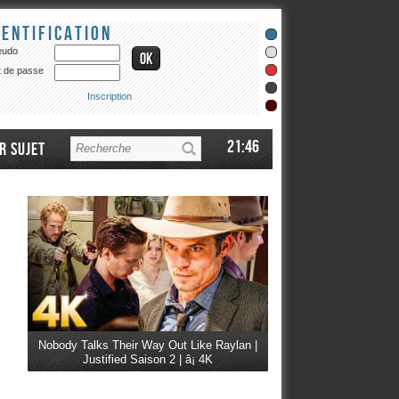
dentification
eudo
 de passe
Inscription
21:46
r sujet
Nobody Talks Their Way Out Like Raylan |
Justified Saison 2 | â¡ 4K