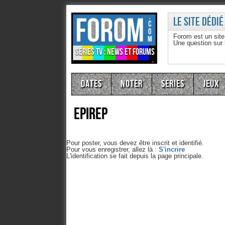
Le site dédié
Forom est un sit
Une question sur
Séries TV : news et forums
Dates
Noter
Series
Jeux
epirep
Pour poster, vous devez être inscrit et identifié.
Pour vous enregistrer, allez là :
S'incrire
L'identification se fait depuis la page principale.