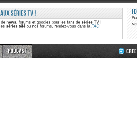
I
 aux séries TV !
Ps
e de
news
, forums et goodies pour les fans de
séries TV
!
Mot
 les
séries télé
ou nos forums, rendez-vous dans la
FAQ
.
Podcast
Crée