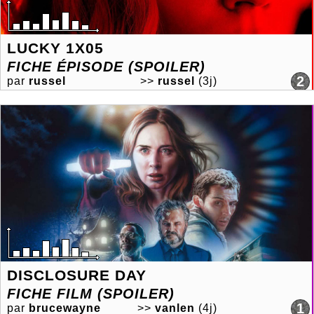
LUCKY 1X05
FICHE ÉPISODE (SPOILER)
2
par
russel
>>
russel
(3j)
DISCLOSURE DAY
FICHE FILM (SPOILER)
1
par
brucewayne
>>
vanlen
(4j)