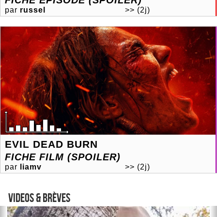
FICHE ÉPISODE (SPOILER)
par
russel
>>
(2j)
EVIL DEAD BURN
FICHE FILM (SPOILER)
par
liamv
>>
(2j)
VIDEOS & BRèVES
Previous