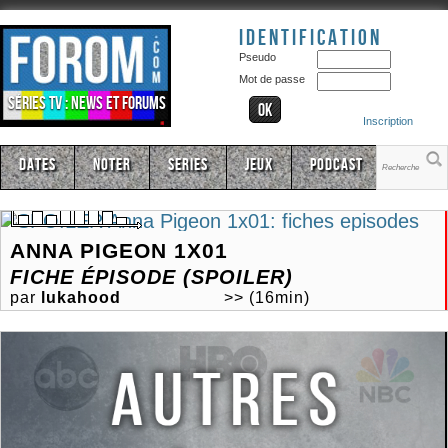
Identification
Pseudo
Mot de passe
Séries TV : news et forums
Inscription
Dates
Noter
Series
Jeux
Podcast
ANNA PIGEON 1X01
FICHE ÉPISODE (SPOILER)
par
lukahood
>>
(16min)