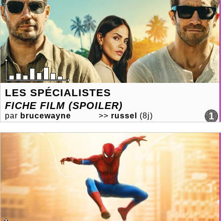
LES SPÉCIALISTES
FICHE FILM (SPOILER)
1
par
brucewayne
>>
russel
(8j)