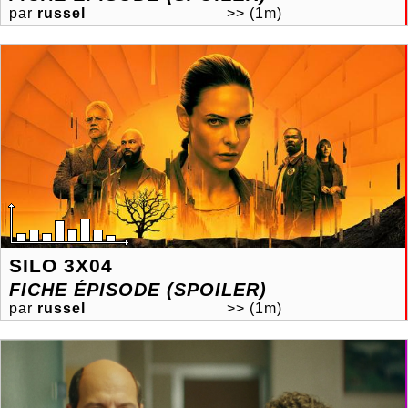
par
russel
>>
(1m)
SILO 3X04
FICHE ÉPISODE (SPOILER)
par
russel
>>
(1m)