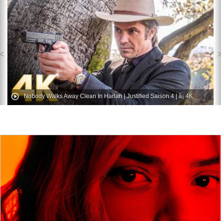
Nobody Walks Away Clean In Harlan | Justified Saison 4 | â¡ 4K