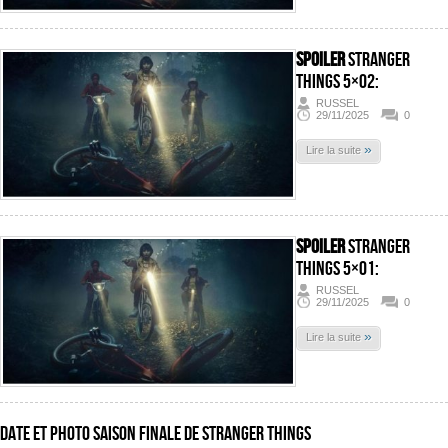
SPOILER
Stranger
Things 5×02:
RUSSEL
29/11/2025
0
»
Lire la suite
SPOILER
Stranger
Things 5×01:
RUSSEL
29/11/2025
0
»
Lire la suite
Date et photo saison finale de Stranger Things