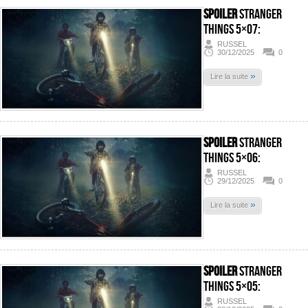
SPOILER
Stranger
Things 5×07:
RUSSEL
30/12/2025
0
»
Lire la suite
SPOILER
Stranger
Things 5×06:
RUSSEL
29/12/2025
0
»
Lire la suite
SPOILER
Stranger
Things 5×05:
RUSSEL