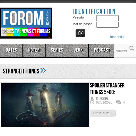
Identification
Pseudo
Mot de passe
Séries TV : news et forums
Inscription
Dates
Noter
Series
Jeux
Podcast
»
Stranger Things
SPOILER
Stranger
Things 5×08:
RUSSEL
02/01/2026
4
»
Lire la suite