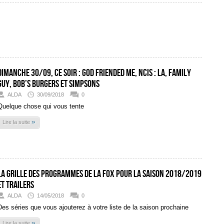
Dimanche 30/09, ce soir : God Friended Me, NCIS : LA, Family
Guy, Bob’s Burgers et Simpsons
ALDA
30/09/2018
0
Quelque chose qui vous tente
»
Lire la suite
La grille des programmes de la Fox pour la saison 2018/2019
et trailers
ALDA
14/05/2018
0
Des séries que vous ajouterez à votre liste de la saison prochaine
»
Lire la suite