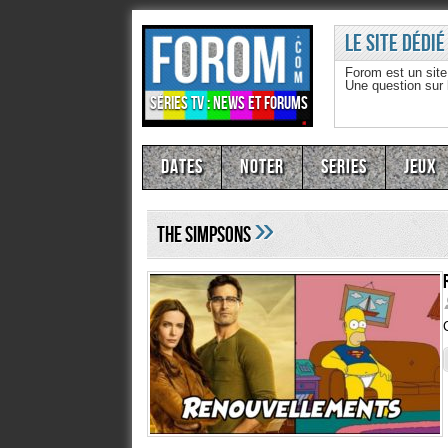
Le site dédié
Forom est un sit
Une question sur
Séries TV : news et forums
Dates
Noter
Series
Jeux
»
The Simpsons