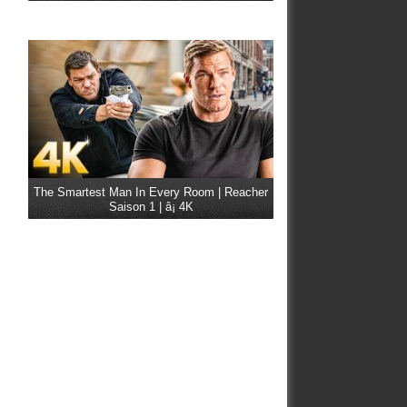
The Smartest Man In Every Room | Reacher
Saison 1 | â¡ 4K