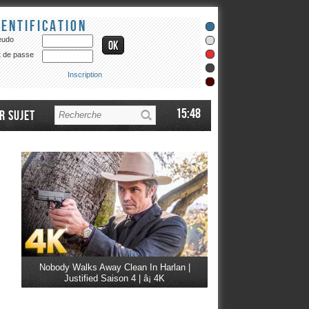
dentification
eudo
 de passe
Inscription
15:48
r sujet
Nobody Walks Away Clean In Harlan |
Justified Saison 4 | â¡ 4K