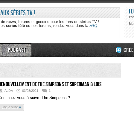
I
 aux séries TV !
Ps
e de
news
, forums et goodies pour les fans de
séries TV
!
Mot
 les
séries télé
ou nos forums, rendez-vous dans la
FAQ
.
Podcast
Crée
Renouvellement de The Simpsons et Superman & Lois
ALDA
03/03/2021
1
Continuez-vous à suivre The Simpsons ?
»
Lire la suite