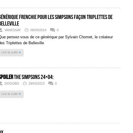
Générique frenchie pour les Simpsons façon Triplettes de
Belleville
VANESSAF
08/03/2014
0
Que pensez-vous de ce générique par Sylvain Chomet, le créateur
des Triplettes de Belleville
»
Lire la suite
SPOILER
The Simpsons 24×04:
DODOBO
29/03/2013
0
»
Lire la suite
OX