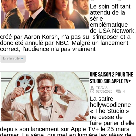
Le spin-off tant
attendu de la
série
emblématique
de USA Network,
créé par Aaron Korsh, n’a pas su s’imposer et a
donc été annulé par NBC. Malgré un lancement
correct, l’audience n’a pas vraiment
»
Lire la suite
Une saison 2 pour The
Studio sur Apple TV+
TRAVIS-
07/05/2025
4
La satire
hollywoodienne
« The Studio »
ne cesse de
faire parler d’elle
depuis son lancement sur Apple TV+ le 25 mars
dernier. La série, qui met en lumière les aléas de