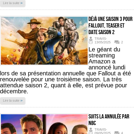
»
Lire la suite
Déjà une saison 3 pour
Fallout, teaser et
date saison 2
TRAVIS-
13/05/2025
2
Le géant du
streaming
Amazon a
annoncé lundi
lors de sa présentation annuelle que Fallout a été
renouvelée pour une troisième saison. La très
attendue saison 2, quant à elle, est prévue pour
décembre.
»
Lire la suite
Suits LA annulée par
NBC
TRAVIS-
09/05/2025
4