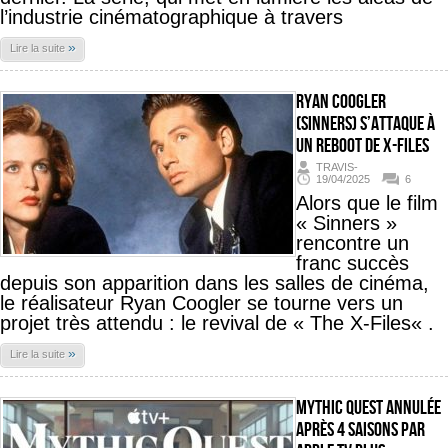
l’industrie cinématographique à travers
»
Lire la suite
Ryan Coogler
(Sinners) s’attaque à
un reboot de X-Files
TRAVIS-
19/04/2025
6
Alors que le film
« Sinners »
rencontre un
franc succès
depuis son apparition dans les salles de cinéma,
le réalisateur Ryan Coogler se tourne vers un
projet très attendu : le revival de « The X-Files« .
»
Lire la suite
Mythic Quest annulée
après 4 saisons par