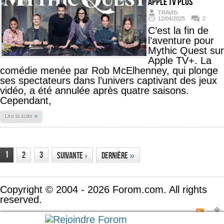
Apple TV Plus
TRAVIS-
12/04/2025
2
C’est la fin de
l’aventure pour
Mythic Quest sur
Apple TV+. La
comédie menée par Rob McElhenney, qui plonge
ses spectateurs dans l’univers captivant des jeux
vidéo, a été annulée après quatre saisons.
Cependant,
»
Lire la suite
1
2
3
Suivante
›
Dernière
»
Copyright © 2004 - 2026 Forom.com. All rights
reserved.