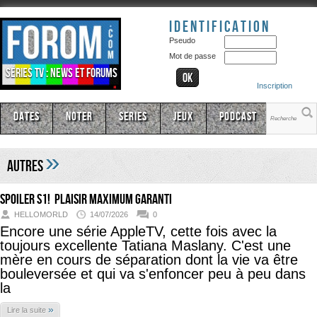
Identification
Pseudo
Mot de passe
Séries TV : news et forums
Inscription
Dates
Noter
Series
Jeux
Podcast
»
Autres
SPOILER s1!
Plaisir maximum garanti
HELLOMORLD
14/07/2026
0
Encore une série AppleTV, cette fois avec la
toujours excellente Tatiana Maslany. C'est une
mère en cours de séparation dont la vie va être
bouleversée et qui va s'enfoncer peu à peu dans
la
»
Lire la suite