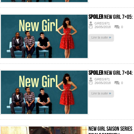
SPOILER
New Girl 7×05:
GREG971
26/05/2018
0
»
Lire la suite
SPOILER
New Girl 7×04:
GREG971
26/05/2018
0
»
Lire la suite
New Girl Saison Series