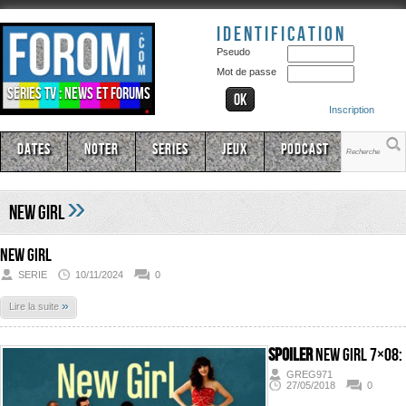
Identification
Pseudo
Mot de passe
Séries TV : news et forums
Inscription
Dates
Noter
Series
Jeux
Podcast
»
New Girl
New Girl
SERIE
10/11/2024
0
»
Lire la suite
SPOILER
New Girl 7×08:
GREG971
27/05/2018
0