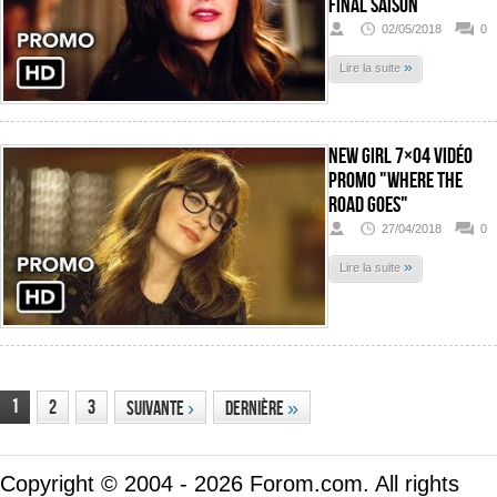
Final Saison
02/05/2018
0
»
Lire la suite
New Girl 7×04 Vidéo
promo "Where The
Road Goes"
27/04/2018
0
»
Lire la suite
1
2
3
Suivante
›
Dernière
»
Copyright © 2004 - 2026 Forom.com. All rights