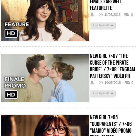
Finale Farewell
Featurette
11/05/2018
0
»
Lire la suite
New Girl 7×07 "The
Curse of the Pirate
Bride" / 7×08 "Engram
Pattersky" Vidéo pr
10/05/2018
0
»
Lire la suite
New Girl 7×05
"Godparents" / 7×06
"Mario" Vidéo promo