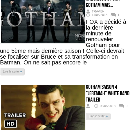
Gotham mais…
TRAVIS-
14/05/2018
1
FOX a décidé à
la dernière
minute de
renouveler
Gotham pour
une 5ème mais dernière saison ! Celle-ci devrait
se focaliser sur Bruce et sa transformation en
Batman. On ne sait pas encore le
»
Lire la suite
Gotham Saison 4
"Jeremiah" White Band
Trailer
05/05/2018
0
»
Lire la suite