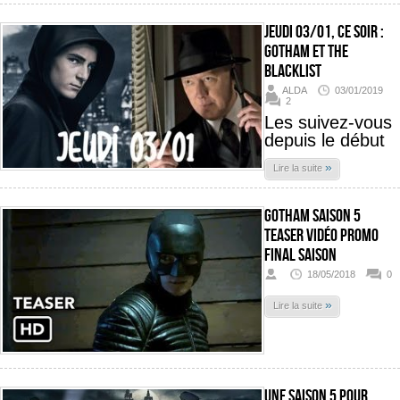
Jeudi 03/01, ce soir :
Gotham et The
Blacklist
ALDA
03/01/2019
2
Les suivez-vous
depuis le début
»
Lire la suite
Gotham Saison 5
Teaser Vidéo promo
Final Saison
18/05/2018
0
»
Lire la suite
Une saison 5 pour