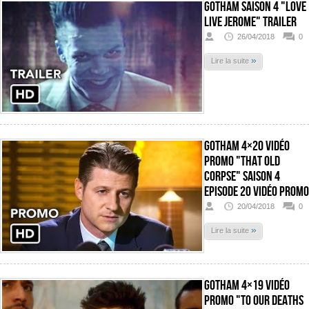
Gotham Saison 4 "Love
Live Jerome" Trailer
26/04/2018
0
»
Lire la suite
Gotham 4×20 Vidéo
promo "That Old
Corpse" Saison 4
Episode 20 Vidéo promo
20/04/2018
0
»
Lire la suite
Gotham 4×19 Vidéo
promo "To Our Deaths