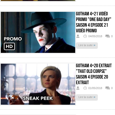
Gotham 4×21 Vidéo
promo "One Bad Day"
Saison 4 Episode 21
Vidéo promo
04/05/2018
0
»
Lire la suite
Gotham 4×20 Extrait
"That Old Corpse"
Saison 4 Episode 20
Extrait
01/05/2018
0
»
Lire la suite