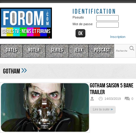
Identification
Pseudo
Mot de passe
Séries TV : news et forums
Inscription
Dates
Noter
Series
Jeux
Podcast
»
Gotham
Gotham Saison 5 Bane
Trailer
14/03/2019
0
»
Lire la suite