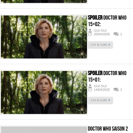
SPOILER
Doctor Who
15×02:
OUI OUI
20/04/2025
1
»
Lire la suite
SPOILER
Doctor Who
15×01:
OUI OUI
14/04/2025
2
»
Lire la suite
Doctor Who Saison 2