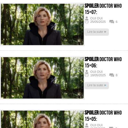
SPOILER
Doctor Who
15×07:
OUI OUI
25/05/2025
6
»
Lire la suite
SPOILER
Doctor Who
15×06:
OUI OUI
18/05/2025
8
»
Lire la suite
SPOILER
Doctor Who
15×05:
OUI OUI