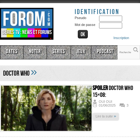
Identification
Pseudo
Mot de passe
Séries TV : news et forums
Inscription
Dates
Noter
Series
Jeux
Podcast
»
Doctor Who
SPOILER
Doctor Who
15×08:
OUI OUI
01/06/2025
3
»
Lire la suite