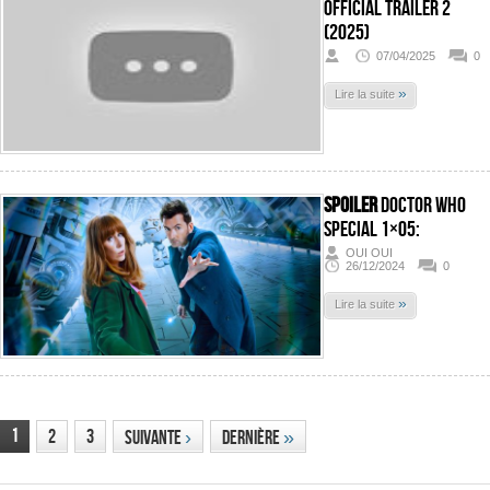
Official Trailer 2
(2025)
07/04/2025
0
»
Lire la suite
SPOILER
Doctor Who
Special 1×05:
OUI OUI
26/12/2024
0
»
Lire la suite
1
2
3
Suivante
›
Dernière
»