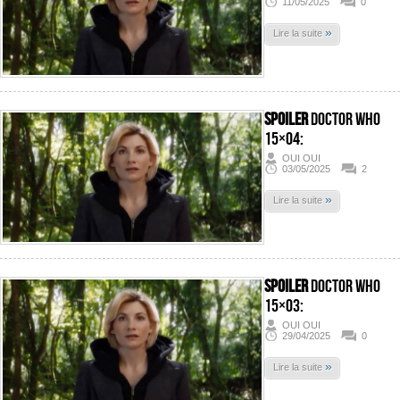
11/05/2025
0
»
Lire la suite
SPOILER
Doctor Who
15×04:
OUI OUI
03/05/2025
2
»
Lire la suite
SPOILER
Doctor Who
15×03:
OUI OUI
29/04/2025
0
»
Lire la suite