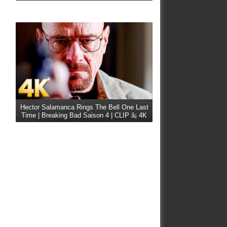
Hector Salamanca Rings The Bell One Last
Time | Breaking Bad Saison 4 | CLIP â¡ 4K