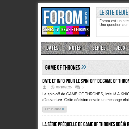
Le site dédié
Forom est un sit
Une question sur
Séries TV : news et forums
Dates
Noter
Series
Jeux
»
Game Of thrones
Date et info pour le spin-off de Game of Thro
06/10/2025
5
Le spin-off de GAME OF THRONES, intitulé A K
d?ouverture. Cette décision envoie un message clair
»
Lire la suite
La série préquelle de Game Of Thrones ddéjà