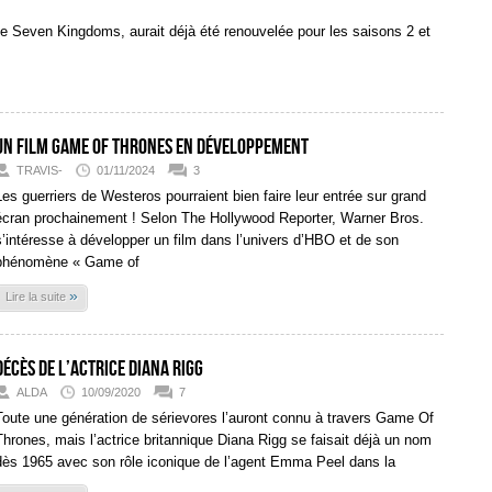
he Seven Kingdoms, aurait déjà été renouvelée pour les saisons 2 et
Un film Game of Thrones en développement
TRAVIS-
01/11/2024
3
Les guerriers de Westeros pourraient bien faire leur entrée sur grand
écran prochainement ! Selon The Hollywood Reporter, Warner Bros.
s’intéresse à développer un film dans l’univers d’HBO et de son
phénomène « Game of
»
Lire la suite
Décès de l’actrice Diana Rigg
ALDA
10/09/2020
7
Toute une génération de sérievores l’auront connu à travers Game Of
Thrones, mais l’actrice britannique Diana Rigg se faisait déjà un nom
dès 1965 avec son rôle iconique de l’agent Emma Peel dans la