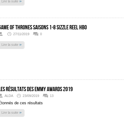
»
Lire la suite
Game Of Thrones Saisons 1-8 Sizzle Reel HBO
27/11/2019
0
»
Lire la suite
Les résultats des Emmy Awards 2019
ALDA
23/09/2019
13
Étonnés de ces résultats
»
Lire la suite