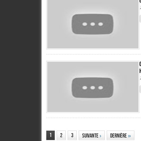
1
2
3
Suivante
›
Dernière
»