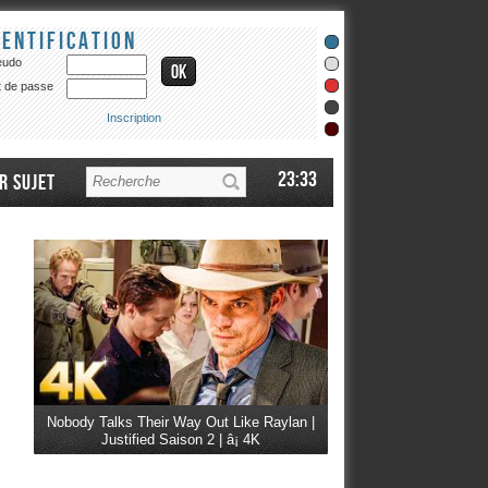
dentification
eudo
 de passe
Inscription
23:33
r sujet
Nobody Talks Their Way Out Like Raylan |
Justified Saison 2 | â¡ 4K