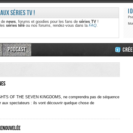
I
 aux séries TV !
Ps
e de
news
, forums et goodies pour les fans de
séries TV
!
Mot
 les
séries télé
ou nos forums, rendez-vous dans la
FAQ
.
Podcast
Crée
nes
NIGHTS OF THE SEVEN KINGDOMS, ne comprendra pas de séquence
 aux spectateurs : ils vont découvrir quelque chose de
 renouvelée