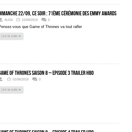
Dimanche 22/09, ce soir : 71ème Cérémonie des Emmy Awards
ALDA
22/09/2019
0
Pensez-vous que Game of Thrones va tout rafler
»
Lire la suite
Game Of Thrones Saison 8 – Episode 3 Trailer HBO
01/06/2019
0
»
Lire la suite