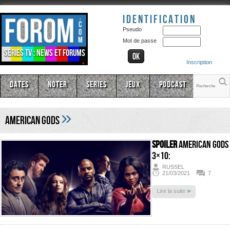
Identification
Pseudo
Mot de passe
Séries TV : news et forums
Inscription
Dates
Noter
Series
Jeux
Podcast
»
American Gods
SPOILER
American Gods
3×10:
RUSSEL
21/03/2021
7
»
Lire la suite