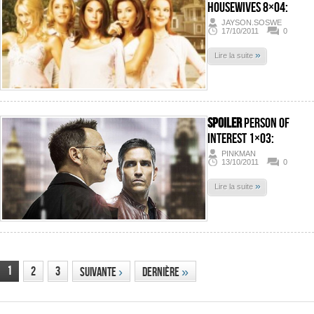
Housewives 8×04:
JAYSON.SOSWE
17/10/2011
0
»
Lire la suite
SPOILER
Person of
Interest 1×03:
PINKMAN
13/10/2011
0
»
Lire la suite
1
2
3
Suivante
›
Dernière
»