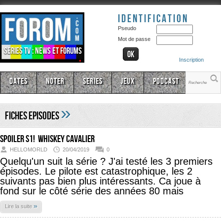
Identification
Pseudo
Mot de passe
Séries TV : news et forums
Inscription
Dates
Noter
Series
Jeux
Podcast
»
Fiches Episodes
SPOILER s1!
Whiskey Cavalier
HELLOMORLD
20/04/2019
0
Quelqu'un suit la série ? J'ai testé les 3 premiers
épisodes. Le pilote est catastrophique, les 2
suivants pas bien plus intéressants. Ca joue à
fond sur le côté série des années 80 mais
»
Lire la suite