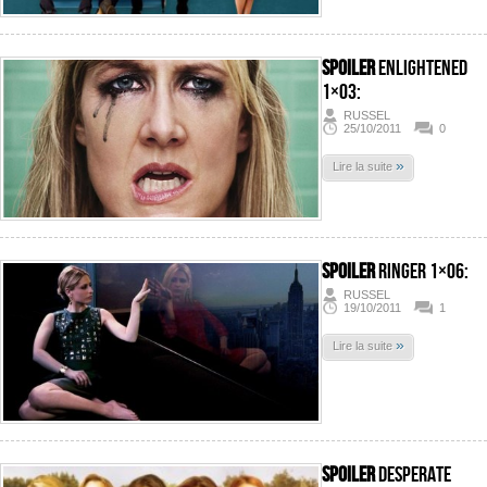
SPOILER
Enlightened
1×03:
RUSSEL
25/10/2011
0
»
Lire la suite
SPOILER
Ringer 1×06:
RUSSEL
19/10/2011
1
»
Lire la suite
SPOILER
Desperate