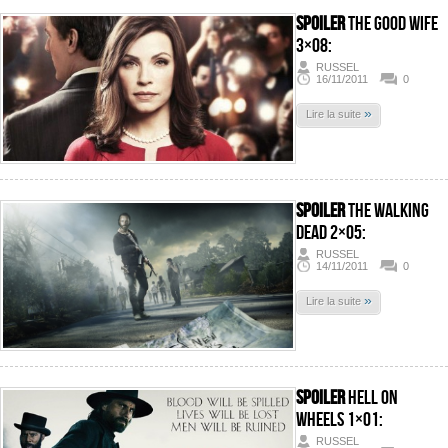
SPOILER
The Good Wife
3×08:
RUSSEL
16/11/2011
0
»
Lire la suite
SPOILER
The Walking
Dead 2×05:
RUSSEL
14/11/2011
0
»
Lire la suite
SPOILER
Hell On
Wheels 1×01:
RUSSEL