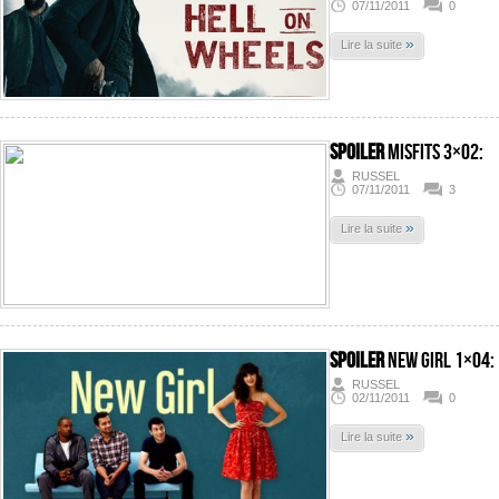
07/11/2011
0
»
Lire la suite
SPOILER
Misfits 3×02:
RUSSEL
07/11/2011
3
»
Lire la suite
SPOILER
New Girl 1×04:
RUSSEL
02/11/2011
0
»
Lire la suite