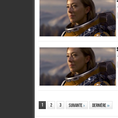
1
2
3
Suivante
›
Dernière
»