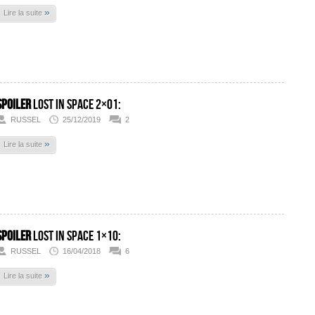
»
Lire la suite
SPOILER
Lost In Space 2×01:
RUSSEL
25/12/2019
2
»
Lire la suite
SPOILER
Lost In Space 1×10:
RUSSEL
16/04/2018
6
»
Lire la suite