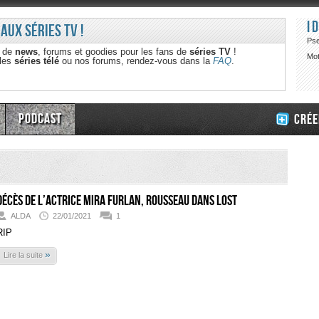
I
 aux séries TV !
Ps
e de
news
, forums et goodies pour les fans de
séries TV
!
Mot
 les
séries télé
ou nos forums, rendez-vous dans la
FAQ
.
Podcast
Crée
Décès de l’actrice Mira Furlan, Rousseau dans Lost
ALDA
22/01/2021
1
RIP
»
Lire la suite