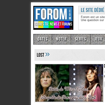
Le site dédié
Forom est un sit
Une question sur
Séries TV : news et forums
Dates
Noter
Series
Jeux
»
Lost