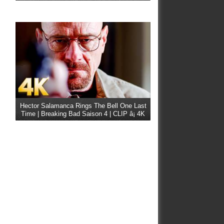
Hector Salamanca Rings The Bell One Last
Time | Breaking Bad Saison 4 | CLIP â¡ 4K