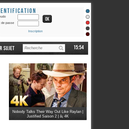
dentification
eudo
 de passe
Inscription
15:54
r sujet
Nobody Talks Their Way Out Like Raylan |
Justified Saison 2 | â¡ 4K