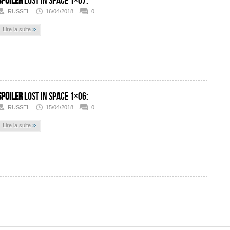
SPOILER
Lost In Space 1×07:
RUSSEL
16/04/2018
0
»
Lire la suite
SPOILER
Lost In Space 1×06:
RUSSEL
15/04/2018
0
»
Lire la suite