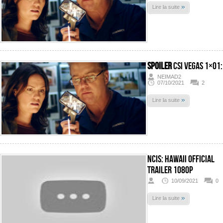
»
Lire la suite
SPOILER
CSI Vegas 1×01:
NEIMAD2
07/10/2021
2
»
Lire la suite
Ncis: Hawaii Official
Trailer 1080p
10/09/2021
0
»
Lire la suite