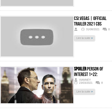
Csi:vegas | Official
Trailer 2021 CBS
31/08/2021
0
»
Lire la suite
SPOILER
Person of
Interest 1×22:
VIANNEY
23/03/2021
8
»
Lire la suite