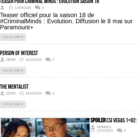
Teaser pour Criminal Minds : Évolution saison 18
12/04/2025
0
Teaser officiel pour la saison 18 de
#CriminalMinds : Evolution. Diffusion le 8 mai sur
Paramount+
»
Lire la suite
Person Of Interest
SERIE
10/11/2024
0
»
Lire la suite
The Mentalist
SERIE
04/11/2024
0
»
Lire la suite
SPOILER
CSI Vegas 1×02:
NEIMAD2
17/10/2021
0