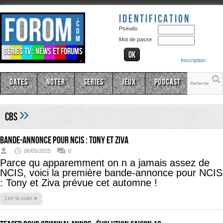
Identification
Pseudo
Mot de passe
Séries TV : news et forums
Inscription
Dates
Noter
Series
Jeux
Podcast
»
CBS
bande-annonce pour NCIS : Tony et Ziva
06/05/2025
0
Parce qu apparemment on n a jamais assez de
NCIS, voici la première bande-annonce pour NCIS
: Tony et Ziva prévue cet automne !
»
Lire la suite