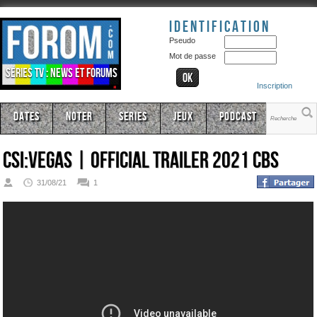
Identification
Pseudo
Mot de passe
Séries TV : news et forums
Inscription
Dates
Noter
Series
Jeux
Podcast
Csi:vegas | Official Trailer 2021 CBS
31/08/21
1