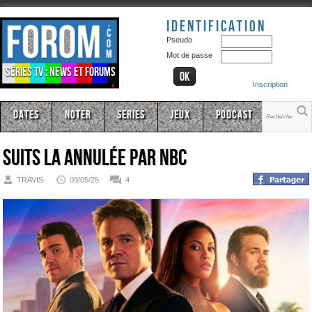
Identification
Pseudo
Mot de passe
Séries TV : news et forums
Inscription
Dates
Noter
Series
Jeux
Podcast
Suits LA annulée par NBC
TRAVIS-
09/05/25
4