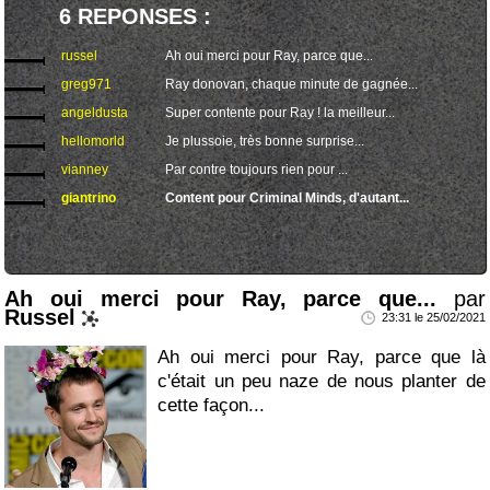
6 REPONSES :
russel
Ah oui merci pour Ray, parce que...
greg971
Ray donovan, chaque minute de gagnée...
angeldusta
Super contente pour Ray ! la meilleur...
hellomorld
Je plussoie, très bonne surprise...
vianney
Par contre toujours rien pour ...
giantrino
Content pour Criminal Minds, d'autant...
Ah oui merci pour Ray, parce que...
par
Russel
23:31 le 25/02/2021
Ah oui merci pour Ray, parce que là
c'était un peu naze de nous planter de
cette façon...