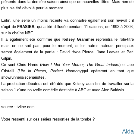
présents dans la dernière saison ainsi que de nouvelles têtes. Mais rien de
plus n'a été dévoilé pour le moment.
Enfin, une série un moins récente va connaître également son revival : il
s'agit de
FRASIER,
qui a été diffusée pendant 11 saisons, de 1993 à 2003,
sur la chaîne NBC.
Il a également été confirmé que
Kelsey Grammer
reprendra le rôle-titre
mais on ne sait pas, pour le moment, si les autres acteurs principaux
seront également de la partie : David Hyde Pierce, Jane Leeves et Peri
Gilpin.
Ce sont Chris Harris (
How I Met Your Mother, The Great Indoors
) et Joe
Cristalli (
Life in Pieces, Perfect Harmony
)qui opèreront en tant que
showrunners/scénaristes.
La production débutera cet été dès que Kelsey aura fini de travailler sur la
saison 1 d'une nouvelle comédie destinée à ABC et avec Alec Baldwin.
source : tvline.com
Votre ressenti sur ces séries ressorties de la tombe ?
Alda