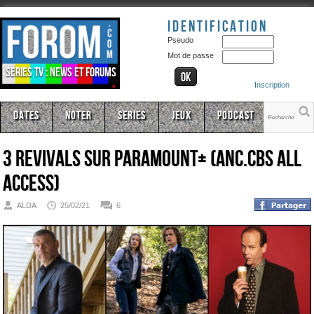
Identification
Pseudo
Mot de passe
Séries TV : news et forums
Inscription
Dates
Noter
Series
Jeux
Podcast
3 revivals sur Paramount+ (anc.CBS All
Access)
ALDA
25/02/21
6