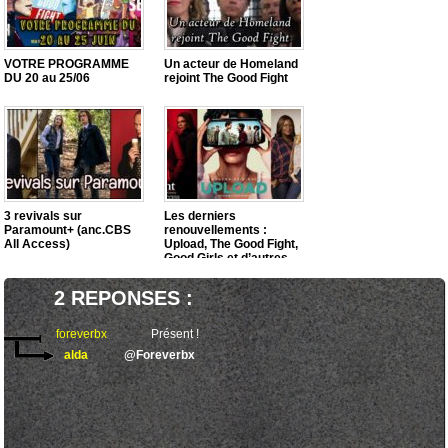
VOTRE PROGRAMME
Un acteur de Homeland
DU 20 au 25/06
rejoint The Good Fight
3 revivals sur
Les derniers
Paramount+ (anc.CBS
renouvellements :
All Access)
Upload, The Good Fight,
Good Girls et d’autres
2 REPONSES :
foreverbx
Présent !
alda
@Foreverbx