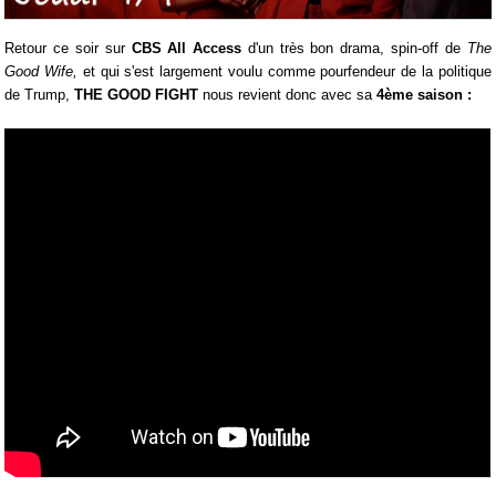
Retour ce soir sur
CBS All Access
d'un très bon drama, spin-off de
The
Good Wife,
et qui s'est largement voulu comme pourfendeur de la politique
de Trump,
THE GOOD FIGHT
nous revient donc avec sa
4ème saison :