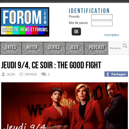
Identification
Pseudo
Mot de passe
Séries TV : news et forums
Inscription
Dates
Noter
Series
Jeux
Podcast
Jeudi 9/4, ce soir : The Good Fight
ALDA
09/04/20
2