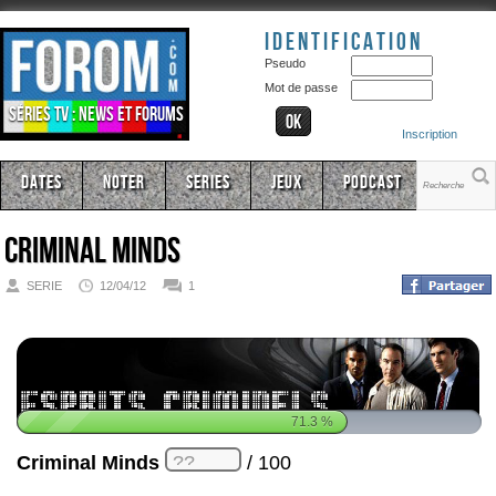
Identification
Pseudo
Mot de passe
Séries TV : news et forums
Inscription
Dates
Noter
Series
Jeux
Podcast
Criminal Minds
SERIE
12/04/12
1
71.3
%
Criminal Minds
/ 100