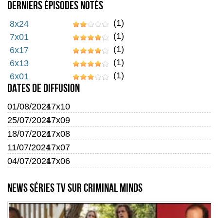
Derniers épisodes notés
(1)
8x24
(1)
7x01
(1)
6x17
(1)
6x13
(1)
6x01
Dates de diffusion
01/08/2024
17x10
25/07/2024
17x09
18/07/2024
17x08
11/07/2024
17x07
04/07/2024
17x06
News séries TV sur Criminal Minds