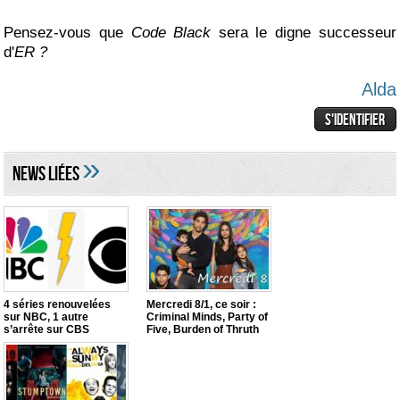
Pensez-vous que
Code Black
sera le digne successeur
d'
ER ?
Alda
»
NEWS LIéES
4 séries renouvelées
Mercredi 8/1, ce soir :
sur NBC, 1 autre
Criminal Minds, Party of
s’arrête sur CBS
Five, Burden of Thruth