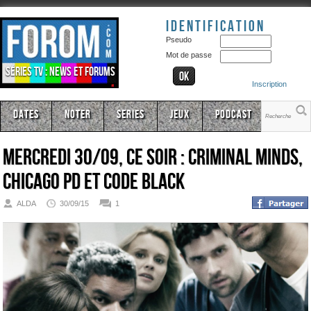
Identification
Pseudo
Mot de passe
Séries TV : news et forums
Inscription
Dates
Noter
Series
Jeux
Podcast
Mercredi 30/09, ce soir : Criminal Minds,
Chicago PD et Code Black
ALDA
30/09/15
1