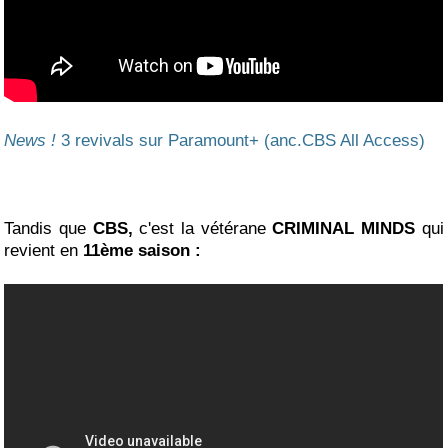
News !
3 revivals sur Paramount+ (anc.CBS All Access)
Tandis que
CBS,
c'est la vétérane
CRIMINAL MINDS
qui
revient en
11ème saison :