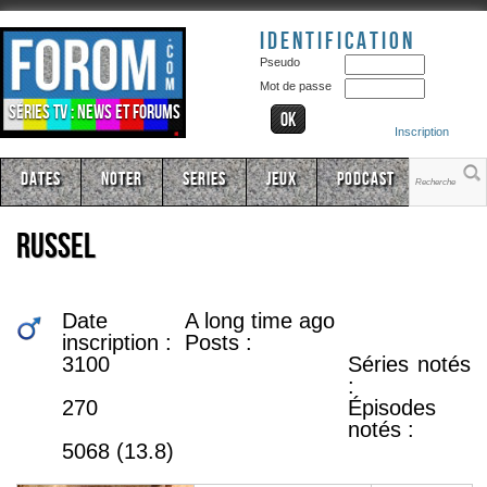
Identification
Pseudo
Mot de passe
Séries TV : news et forums
Inscription
Dates
Noter
Series
Jeux
Podcast
russel
Date
A long time ago
inscription :
Posts :
3100
Séries notés
:
270
Épisodes
notés :
5068 (13.8)