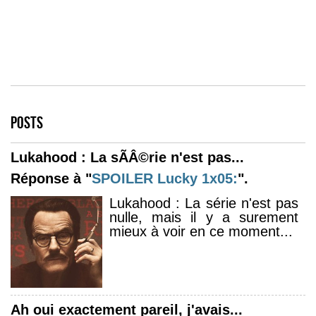
POSTS
Lukahood : La sÃÂ©rie n'est pas...
Réponse à "
SPOILER
Lucky 1x05:
".
Lukahood : La série n'est pas
nulle, mais il y a surement
mieux à voir en ce moment...
Ah oui exactement pareil, j'avais...