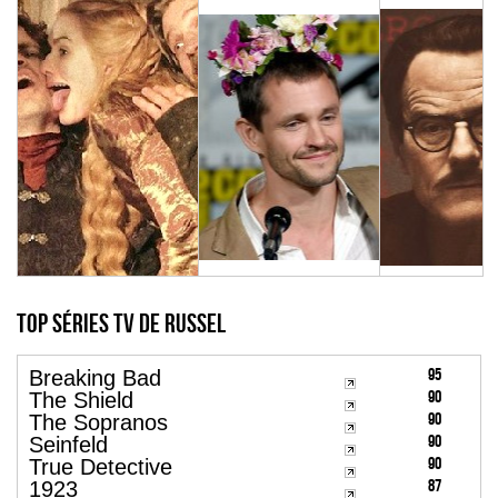
Top Séries TV de russel
95
Breaking Bad
90
The Shield
90
The Sopranos
90
Seinfeld
90
True Detective
87
1923