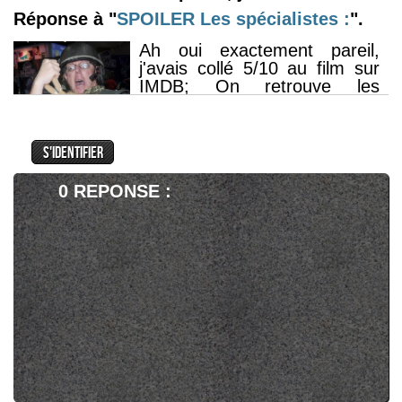
Réponse à "
SPOILER
Les spécialistes :
".
Ah oui exactement pareil,
j'avais collé 5/10 au film sur
IMDB; On retrouve les
personnages typiques de
Ritchie qui tentent d'être cools
en toute circonstance, mais il
n'y a pas d'idée derrière, ça
se limite à investir des moyens scandaleux
0 REPONSE :
pour exécuter des opérations dont on se
tamponne. J'ai maté ça avec beaucoup de
distance, jamais rentré dedans... Et pourtant
la pair Cavill Gyllenhaal c'était prometteur...
Bo0l :
Réponse à "
SPOILER
The mandalorian and
grogu :
".
Bo0l
:
Russel
: