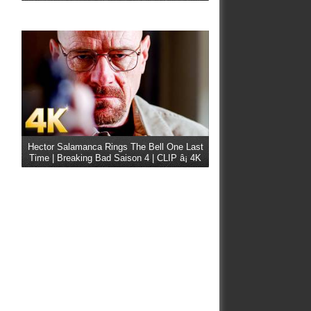
Hector Salamanca Rings The Bell One Last
Time | Breaking Bad Saison 4 | CLIP â¡ 4K