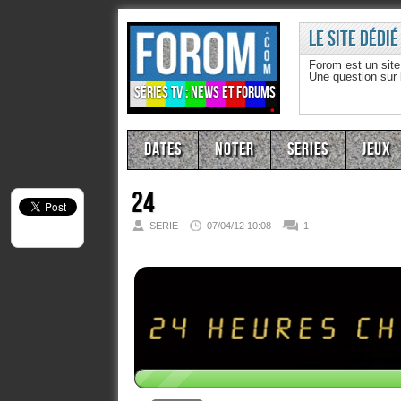
Le site dédié
Forom est un sit
Une question sur
Séries TV : news et forums
Dates
Noter
Series
Jeux
24
SERIE
07/04/12 10:08
1