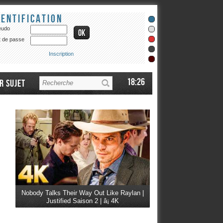
dentification
eudo
 de passe
Inscription
18:26
r sujet
Nobody Talks Their Way Out Like Raylan |
Justified Saison 2 | â¡ 4K