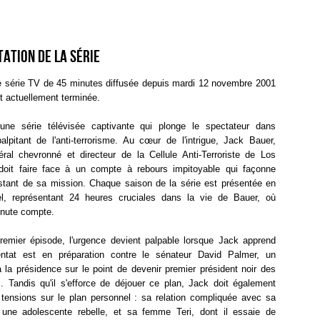
ation de la série
 série TV de 45 minutes diffusée depuis mardi 12 novembre 2001
t actuellement terminée.
une série télévisée captivante qui plonge le spectateur dans
palpitant de l'anti-terrorisme. Au cœur de l'intrigue, Jack Bauer,
éral chevronné et directeur de la Cellule Anti-Terroriste de Los
doit faire face à un compte à rebours impitoyable qui façonne
stant de sa mission. Chaque saison de la série est présentée en
l, représentant 24 heures cruciales dans la vie de Bauer, où
nute compte.
remier épisode, l'urgence devient palpable lorsque Jack apprend
entat est en préparation contre le sénateur David Palmer, un
 la présidence sur le point de devenir premier président noir des
s. Tandis qu'il s'efforce de déjouer ce plan, Jack doit également
 tensions sur le plan personnel : sa relation compliquée avec sa
, une adolescente rebelle, et sa femme Teri, dont il essaie de