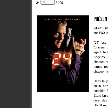
24
/ 100
Présent
24
est une
sur
FOX
e
"24" est 
l'univers 
agent féd
Angeles, 
chaque in
temps rée
chaque mi
Dans le p
qu'un att
candidat à
États-Uni
gérer des
fille Kim