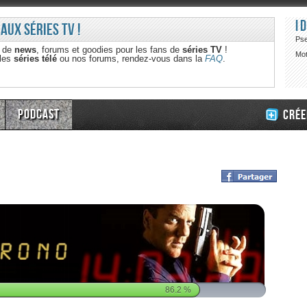
I
 aux séries TV !
Ps
e de
news
, forums et goodies pour les fans de
séries TV
!
Mot
 les
séries télé
ou nos forums, rendez-vous dans la
FAQ
.
Podcast
Crée
86.2
%