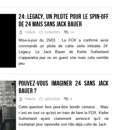
24: Legacy, un pilote pour le spin-off
de 24 mais sans Jack Bauer
TRAVIS
01/06/2015
14
Mise-à-jour du 15/01 : La FOX a confirmé avoir
commandé un pilote de cette série intitulée 24:
Legacy. Le Jack Bauer de Kiefer Sutherland
n’apparaitra pas ou en guest star mais cela semble
peu
Pouvez-vous imaginer 24 sans Jack
Bauer ?
TRAVIS
18/01/2015
9
Cette question fera peut-être bondir certains… Mais
c’est en tout ce qu’est en train de faire la FOX. Kiefer
Sutherland ayant clairement annoncé qu’il ne
souhaitait plus reprendre son rôle déjà culte de Jack