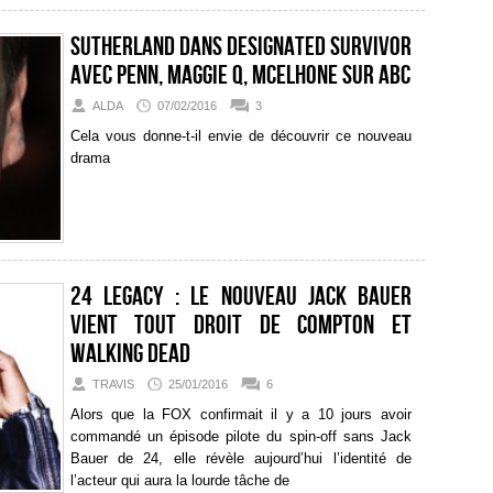
Sutherland dans Designated Survivor
avec Penn, Maggie Q, McElhone sur ABC
ALDA
07/02/2016
3
Cela vous donne-t-il envie de découvrir ce nouveau
drama
24 Legacy : le nouveau Jack Bauer
vient tout droit de Compton et
Walking Dead
TRAVIS
25/01/2016
6
Alors que la FOX confirmait il y a 10 jours avoir
commandé un épisode pilote du spin-off sans Jack
Bauer de 24, elle révèle aujourd’hui l’identité de
l’acteur qui aura la lourde tâche de