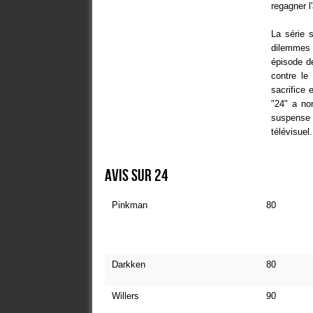
regagner l
La série 
dilemmes
épisode de
contre le
sacrifice 
"24" a no
suspense 
télévisuel.
Avis sur 24
Pinkman
80
Darkken
80
Willers
90