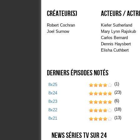
Vianney
65
Travis
80
Créateur(s)
Acteurs / Actr
Tony10
95
Jorgio
88
Robert Cochran
Kiefer Sutherland
Joel Surnow
Smokeyman
Mary Lynn Rajskub
91
Carlos Bernard
Enosfp0
92
Dennis Haysbert
Nickmatt
100
Elisha Cuthbert
Russel
75
Gigatoaster
95
Coutho
90
Derniers épisodes notés
90
(1)
8x25
Lusitanie
80
(23)
8x24
95
(6)
8x23
Ikkimisaki
80
(18)
8x22
(13)
8x21
News séries TV sur 24