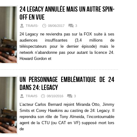
24 Legacy annulée mais un autre spin-
off en vue
TRAVIS-
08/06/2017
3
24 Legacy ne reviendra pas sur la FOX suite à ses
audiences insuffisantes (3,4 millions de
téléspectateurs pour le dernier épisode) mais le
network n’abandonne pas pour autant la licence 24.
Howard Gordon et
Un personnage emblématique de 24
dans 24: Legacy
TRAVIS
08/10/2016
3
L’acteur Carlos Bernard rejoint Miranda Otto, Jimmy
Smits et Corey Hawkins au casting de 24: Legacy. Il
reprendra son rôle de Tony Almeida, l’incontournable
agent de la CTU (ou CAT en VF) supposé mort lors
de