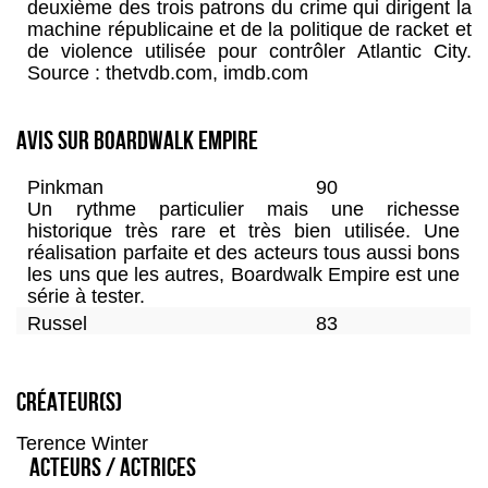
deuxième des trois patrons du crime qui dirigent la
machine républicaine et de la politique de racket et
de violence utilisée pour contrôler Atlantic City.
Source : thetvdb.com, imdb.com
Avis sur Boardwalk Empire
Pinkman
90
Un rythme particulier mais une richesse
historique très rare et très bien utilisée. Une
réalisation parfaite et des acteurs tous aussi bons
les uns que les autres, Boardwalk Empire est une
série à tester.
Russel
83
90
Sososeries
80
Créateur(s)
20
Lusitanie
80
Terence Winter
Acteurs / Actrices