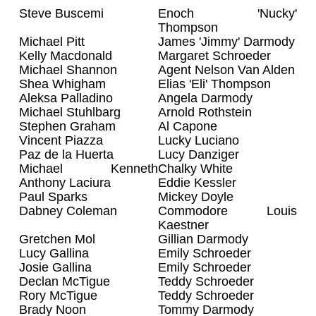
Steve Buscemi
Enoch 'Nucky'
Thompson
Michael Pitt
James 'Jimmy' Darmody
Kelly Macdonald
Margaret Schroeder
Michael Shannon
Agent Nelson Van Alden
Shea Whigham
Elias 'Eli' Thompson
Aleksa Palladino
Angela Darmody
Michael Stuhlbarg
Arnold Rothstein
Stephen Graham
Al Capone
Vincent Piazza
Lucky Luciano
Paz de la Huerta
Lucy Danziger
Michael Kenneth
Chalky White
Williams
Anthony Laciura
Eddie Kessler
Paul Sparks
Mickey Doyle
Dabney Coleman
Commodore Louis
Kaestner
Gretchen Mol
Gillian Darmody
Lucy Gallina
Emily Schroeder
Josie Gallina
Emily Schroeder
Declan McTigue
Teddy Schroeder
Rory McTigue
Teddy Schroeder
Brady Noon
Tommy Darmody