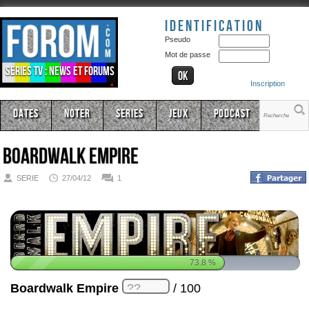
Identification
Pseudo
Mot de passe
Séries TV : news et forums
Inscription
Dates
Noter
Series
Jeux
Podcast
Boardwalk Empire
SERIE
27/04/12
1
73.8
%
Boardwalk Empire
/ 100