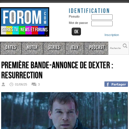
Identification
Pseudo
Mot de passe
Séries TV : news et forums
Inscription
Dates
Noter
Series
Jeux
Podcast
Première bande-annonce de Dexter :
Resurrection
01/06/25
3