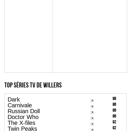
Top Séries TV de willers
98
Dark
96
Carnivale
96
Russian Doll
96
Doctor Who
92
The X-files
92
Twin Peaks