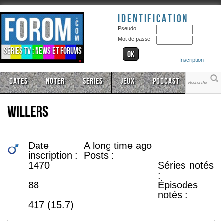
Identification
Pseudo
Mot de passe
Séries TV : news et forums
Inscription
Dates
Noter
Series
Jeux
Podcast
willers
Date
A long time ago
inscription :
Posts :
1470
Séries notés
:
88
Épisodes
notés :
417 (15.7)