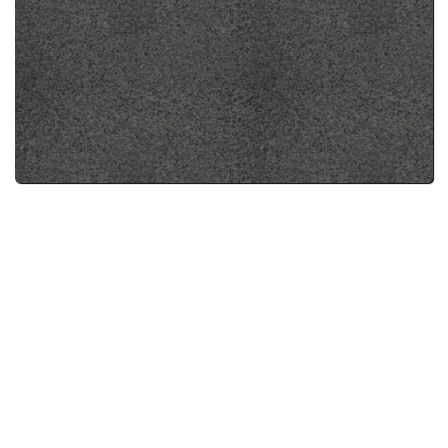
Je l'ai oublié celle là.
Peut être vais je m'y mettre
ce soir ou ce week-end
Et bien il se passe beaucoup de...
Réponse à "
SPOILER
From 4x08:
".
Et bien il se passe beaucoup
de choses
J'ai regardÃÂ© les 2 premiers et...
Réponse à "
Découvrez ce que l'institut
cache vraiment
".
J'ai regardé les 2 premiers et
c'était sympa. Il faut que je
regarde la suite.