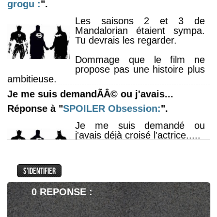
grogu :
".
Les saisons 2 et 3 de
Mandalorian étaient sympa.
Tu devrais les regarder.
Dommage que le film ne
propose pas une histoire plus
ambitieuse.
Je me suis demandÃÂ© ou j'avais...
Réponse à "
SPOILER
Obsession:
".
Je me suis demandé ou
j'avais déjà croisé l'actrice.....
Superman et Loïs. Dans la
série elle devenait
insupportable. Là, elle crève
l'écran.
Je l'ai oubliÃÂ© celle lÃÂ .
0 REPONSE :
Réponse à "
SPOILER
American Primeval
Saison 1:
".