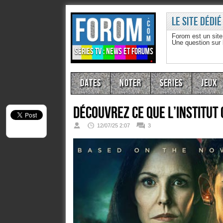
Le site dédié
Forom est un sit
Une question sur
Séries TV : news et forums
Dates
Noter
Series
Jeux
Découvrez ce que l’institut
12/07/25 2:07
3