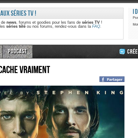
I
 aux séries TV !
Ps
e de
news
, forums et goodies pour les fans de
séries TV
!
Mot
 les
séries télé
ou nos forums, rendez-vous dans la
FAQ
.
Podcast
Crée
 cache vraiment