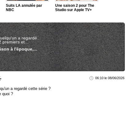
Suits LA annulée par
Une saison 2 pour The
NBC
Studio sur Apple TV+
uelqu'un a regardé...
2 premiers et...
aison à l'époque,...
06:10 le 08/06/2026
qu'un a regardé cette série ?
e quoi ?