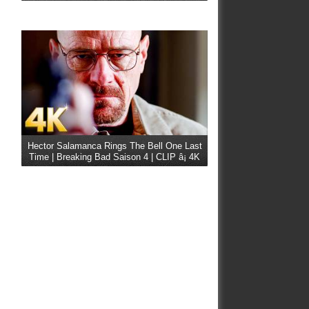
Hector Salamanca Rings The Bell One Last
Time | Breaking Bad Saison 4 | CLIP â¡ 4K