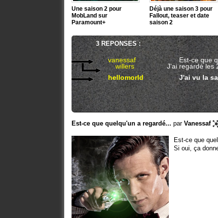
Une saison 2 pour
Déjà une saison 3 pour
MobLand sur
Fallout, teaser et date
Paramount+
saison 2
3 REPONSES :
vanessaf
Est-ce que q
willers
J'ai regardé les 
hellomorld
J'ai vu la s
Est-ce que quelqu'un a regardé...
par
Vanessaf
Est-ce que quel
Si oui, ça donn