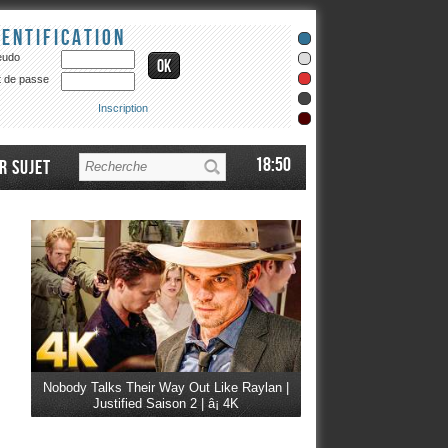
dentification
eudo
 de passe
Inscription
18:50
r sujet
Nobody Talks Their Way Out Like Raylan |
Justified Saison 2 | â¡ 4K