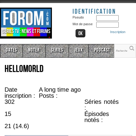
Identification
Pseudo
Mot de passe
Séries TV : news et forums
Inscription
Dates
Noter
Series
Jeux
Podcast
hellomorld
Date
A long time ago
inscription :
Posts :
302
Séries notés
:
15
Épisodes
notés :
21 (14.6)