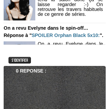
laisse regarder :-) On
retrouve les travers habituels
de ce genre de séries.
On a revu Evelyne dans le spin-off...
Réponse à "
SPOILER
Orphan Black 5x10:
".
On a revu Evelyne dans le
spin-off d'Orphan Black il y a
2-3 ans.
Une saison pas indispensable
mais qui se laisse regarder.
0 REPONSE :
J'attends un peu avant d'attaquer...
Réponse à "
FROM renouvelée pour une
dernière saison
".
J'attends un peu avant