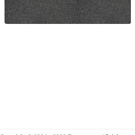
d'attaquer la saison 4. Et
bonne nouvelle que de savoir
qu'il y aura une fin prévue.
Attention, je suis en embuscade...
Réponse à "
QCM Séries TV
".
Attention, je suis en
embuscade :-)
Marrant, je viens aussi tout juste...
Réponse à "
SPOILER
Tulsa King Saison