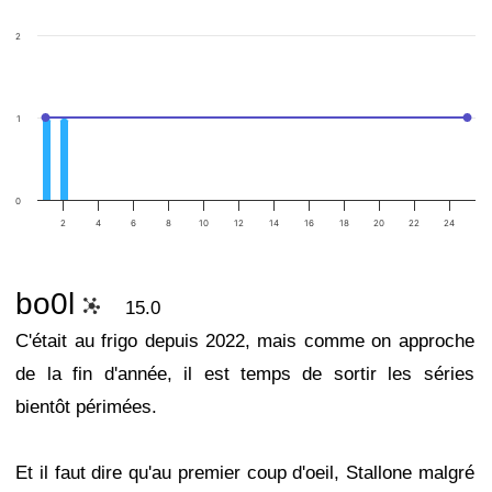
2
1
0
2
4
6
8
10
12
14
16
18
20
22
24
bo0l
15.0
C'était au frigo depuis 2022, mais comme on approche
de la fin d'année, il est temps de sortir les séries
bientôt périmées.
Et il faut dire qu'au premier coup d'oeil, Stallone malgré