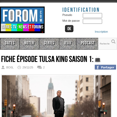
Identification
Pseudo
Mot de passe
Séries TV : news et forums
Inscription
Dates
Noter
Series
Jeux
Podcast
Fiche épisode
Tulsa King Saison 1:
BO0L
29/11/25
2