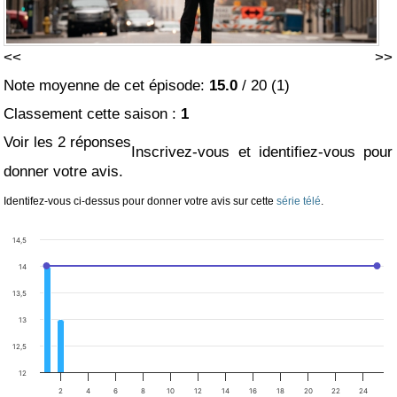
<<
>>
Note moyenne de cet épisode:
15.0
/
20
(
1
)
Classement cette saison :
1
Voir les 2 réponses
Inscrivez-vous et identifiez-vous pour
donner votre avis.
Identifez-vous ci-dessus pour donner votre avis sur cette
série télé
.
14,5
14
13,5
13
12,5
12
2
4
6
8
10
12
14
16
18
20
22
24