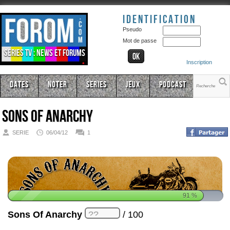
Identification
Pseudo
Mot de passe
Séries TV : news et forums
Inscription
Dates
Noter
Series
Jeux
Podcast
Sons Of Anarchy
SERIE
06/04/12
1
91
%
Sons Of Anarchy
/ 100