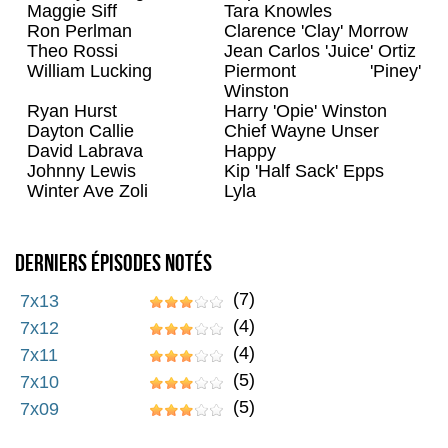
Maggie Siff
Tara Knowles
Ron Perlman
Clarence 'Clay' Morrow
Theo Rossi
Jean Carlos 'Juice' Ortiz
William Lucking
Piermont 'Piney'
Winston
Ryan Hurst
Harry 'Opie' Winston
Dayton Callie
Chief Wayne Unser
David Labrava
Happy
Johnny Lewis
Kip 'Half Sack' Epps
Winter Ave Zoli
Lyla
Derniers épisodes notés
(7)
7x13
(4)
7x12
(4)
7x11
(5)
7x10
(5)
7x09