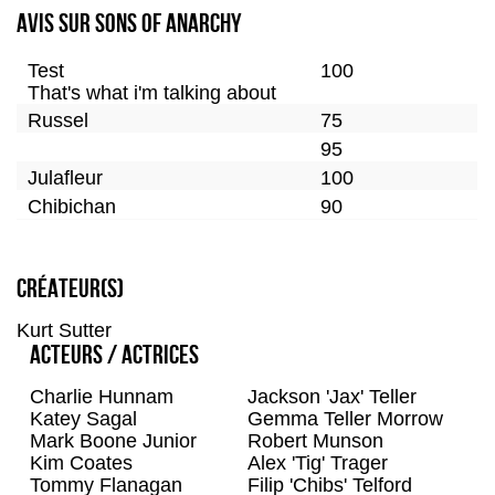
Avis sur Sons Of Anarchy
Test
100
That's what i'm talking about
Russel
75
95
Julafleur
100
Chibichan
90
100
Sulina
90
Créateur(s)
Mlockementor
95
Get 2a
100
Kurt Sutter
Taydaypay
Acteurs / Actrices
95
Sososeries
90
Charlie Hunnam
Jackson 'Jax' Teller
85
Katey Sagal
Gemma Teller Morrow
Lusitanie
85
Mark Boone Junior
Robert Munson
Kim Coates
Alex 'Tig' Trager
Alda
75
Tommy Flanagan
Filip 'Chibs' Telford
Greg971
90