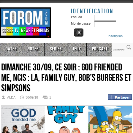
Identification
Pseudo
Mot de passe
Séries TV : news et forums
Inscription
Dates
Noter
Series
Jeux
Podcast
Dimanche 30/09, ce soir : God Friended
Me, NCIS : LA, Family Guy, Bob’s Burgers et
Simpsons
ALDA
30/09/18
1