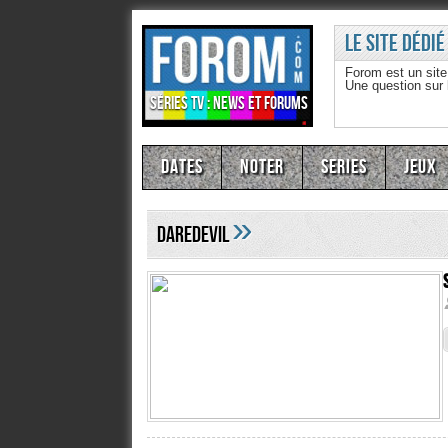
Le site dédié
Forom est un sit
Une question sur
Séries TV : news et forums
Dates
Noter
Series
Jeux
»
Daredevil