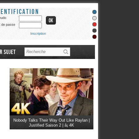
dentification
eudo
 de passe
Inscription
r sujet
Nobody Talks Their Way Out Like Raylan |
Justified Saison 2 | â¡ 4K