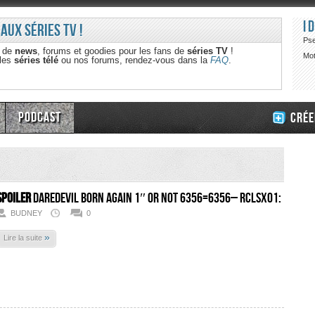
I
 aux séries TV !
Ps
e de
news
, forums et goodies pour les fans de
séries TV
!
Mot
 les
séries télé
ou nos forums, rendez-vous dans la
FAQ
.
Podcast
Crée
SPOILER
Daredevil Born Again 1″ OR NOT 6356=6356– RcLsx01:
BUDNEY
0
»
Lire la suite