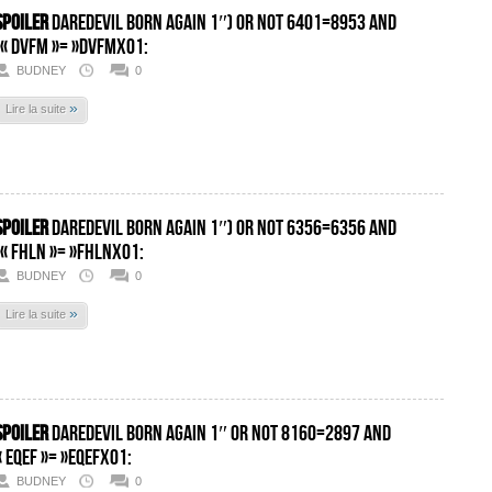
SPOILER
Daredevil Born Again 1″) OR NOT 6401=8953 AND
(« DvFm »= »DvFmx01:
BUDNEY
0
»
Lire la suite
SPOILER
Daredevil Born Again 1″) OR NOT 6356=6356 AND
(« fHlN »= »fHlNx01:
BUDNEY
0
»
Lire la suite
SPOILER
Daredevil Born Again 1″ OR NOT 8160=2897 AND
« EQeF »= »EQeFx01:
BUDNEY
0