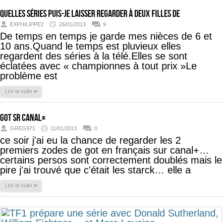
Quelles séries puis-je laisser regarder à deux filles de
EXPHILIPPE2
26/01/2013
9
De temps en temps je garde mes nièces de 6 et
10 ans.Quand le temps est pluvieux elles
regardent des séries à la télé.Elles se sont
éclatées avec « championnes à tout prix »Le
problème est
»
Lire la suite
got sr canal+
GREG971
11/01/2013
0
ce soir j'ai eu la chance de regarder les 2
premiers zodes de got en français sur canal+…
certains persos sont correctement doublés mais le
pire j'ai trouvé que c'était les starck… elle a
»
Lire la suite