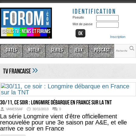
Identification
Pseudo
Mot de passe
Séries TV : news et forums
Inscription
Dates
Noter
Series
Jeux
Podcast
»
TV Francaise
30/11, ce soir : Longmire débarque en France sur la TNT
VANESSAF
30/11/2013
0
La série Longmire vient d'être officiellement
renouvelée pour une 3e saison par A&E, et elle
arrive ce soir en France