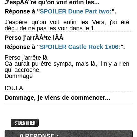
J'espÃÂ¨re qu'on voit enfin les...
Réponse à "
SPOILER
Dune Part two:
".
J'espère qu'on voit enfin les Vers, j'ai été
déçu de ne pas les voir dans le 1
Perso j'arrÃÂªte lÃÂ
Réponse à "
SPOILER
Castle Rock 1x06:
".
Perso j'arrête là
Ca aurait pu être sympa, mais là, il n'y a rien
qui accroche.
Dommage
IOULA
Dommage, je viens de commencer...
Réponse à "
Pas de saison 4 pour Code
Black
".
Dommage, je viens de commencer la 3ème
saison et je trouve cette série sympa.
J'ai eu un peu peur pour les 2 premiers
0 REPONSE :