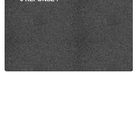
épisodes mais après tout s'est installé et
j'aime beaucoup!!!
j'aimais bien the night shift,...
Réponse à "
Une saison 6 pour Ray
Donovan, pas de 5ème saison pour The
Night Shift
".
j'aimais bien the night shift, assez décallée
par rapport à d'autres séries médicales..
Dommage
super bonne nouvelle!!!!!
Réponse à "
Une saison 3 pour Code Black
".
super bonne nouvelle!!!!!
IOULA
j'espÃÂ¨re que Code black sera ...
Réponse à "
CBS renouvelle 16 de ses
programmes dont 13 séries
".