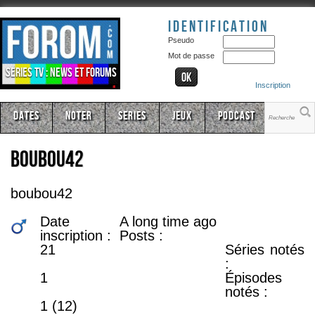
Identification
Pseudo
Mot de passe
Séries TV : news et forums
Inscription
Dates
Noter
Series
Jeux
Podcast
boubou42
boubou42
Date
A long time ago
inscription :
Posts :
21
Séries notés
:
1
Épisodes
notés :
1 (12)