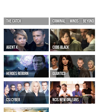
THE CATCH
CRIMINAL MINDS BEYOND
BORDERS
AGENT X
CODE BLACK
HEROES REBORN
QUANTICO
CSI CYBER
NCIS NEW ORLEANS