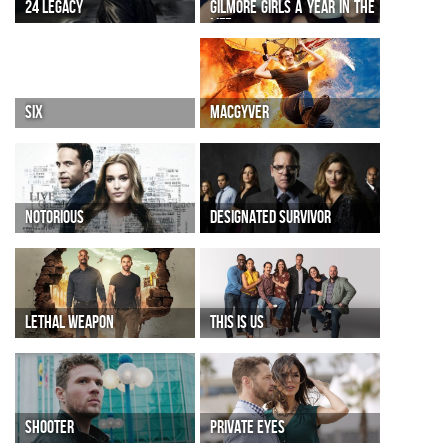
24 LEGACY
GILMORE GIRLS A YEAR IN THE
LIFE
SIX
MACGYVER
NOTORIOUS
DESIGNATED SURVIVOR
LETHAL WEAPON
THIS IS US
SHOOTER
PRIVATE EYES