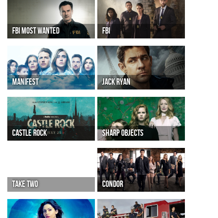
FBI MOST WANTED
FBI
MANIFEST
JACK RYAN
CASTLE ROCK
SHARP OBJECTS
TAKE TWO
CONDOR