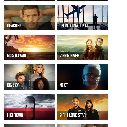
REACHER
FBI INTERNATIONAL
NCIS HAWAII
VIRGIN RIVER
BIG SKY
NEXT
HIGHTOWN
9-1-1 LONE STAR