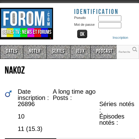
Identification
Pseudo
Mot de passe
Séries TV : news et forums
Inscription
Dates
Noter
Series
Jeux
Podcast
nakoz
Date
A long time ago
inscription :
Posts :
26896
Séries notés
:
10
Épisodes
notés :
11 (15.3)