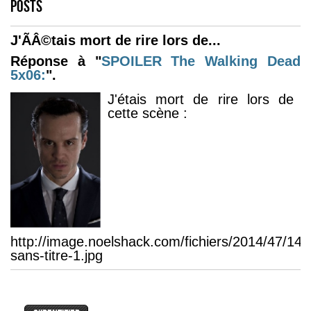
POSTS
J'ÃÂ©tais mort de rire lors de...
Réponse à "
SPOILER
The Walking Dead
5x06:
".
J'étais mort de rire lors de
cette scène :
http://image.noelshack.com/fichiers/2014/47/14
sans-titre-1.jpg
Au moins cet épisode aura pas été
totalement inutile, il m'aura appris que les