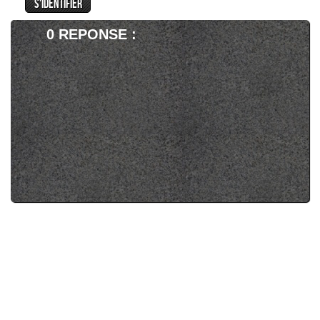
vans sont comme les chats, ils retombent
toujours sur leurs pneus...
0 REPONSE :
Breaking Bad & Sherlock, What else ?
Réponse à "
Résultats des Emmy Awards
2014
".
Breaking Bad & Sherlock,
What else ?
Bien content que ces deux
shows aient été mis en avant,
la première méritait
amplement, rien que pour son
episode Ozymandias a
couper le souffle, la seconde
peut-être un peu moins (et
pourtant je suis gros fan de la
série) qui a eu du mal pour sa saison 3. Je
peux comprendre les emmys pour
Cumberbatch & Freeman, j'ai un peu plus de
mal a comprendre celui de Gatiss pour son
scénario de His Last Vow que j'ai trouvé pas