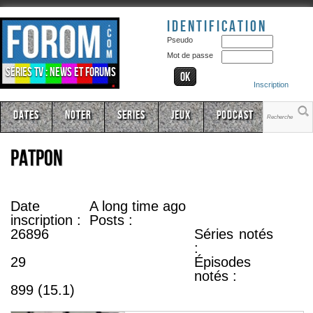
Identification
Pseudo
Mot de passe
Séries TV : news et forums
Inscription
Dates
Noter
Series
Jeux
Podcast
patpon
Date
A long time ago
inscription :
Posts :
26896
Séries notés
:
29
Épisodes
notés :
899 (15.1)