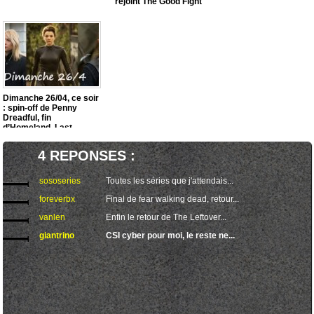
rejoint The Good Fight
Dimanche 26/04, ce soir
: spin-off de Penny
Dreadful, fin
d’Homeland, Last
Kingdom
4 REPONSES :
sososeries
Toutes les séries que j'attendais...
foreverbx
Final de fear walking dead, retour...
vanlen
Enfin le retour de The Leftover...
giantrino
CSI cyber pour moi, le reste ne...