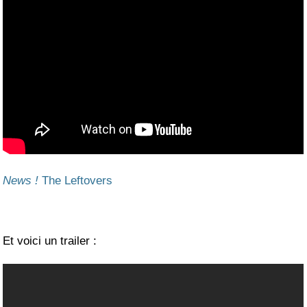
News !
The Leftovers
Et voici un trailer :