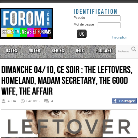
Identification
Pseudo
Mot de passe
Séries TV : news et forums
Inscription
Dates
Noter
Series
Jeux
Podcast
Dimanche 04/10, ce soir : The Leftovers,
Homeland, Madam Secretary, The Good
Wife, The Affair
ALDA
04/10/15
4