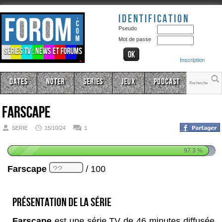
Identification
Pseudo
Mot de passe
Séries TV : news et forums
Inscription
Dates
Noter
Series
Jeux
Podcast
Farscape
SERIE
15/10/24
1
97.3
%
Farscape
/ 100
Présentation de la série
Farscape
est une série TV de 46 minutes diffusée