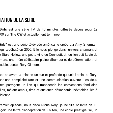
ation de la série
Girls
est une série TV de 43 minutes diffusée depuis jeudi 12
000 sur
The CW
et actuellement terminée.
Girls" est une série télévisée américaine créée par Amy Sherman-
 qui a débuté en 2000. Elle nous plonge dans l'univers charmant et
e Stars Hollow, une petite ville du Connecticut, où l'on suit la vie de
lmore, une mère célibataire pleine d'humour et de détermination, et
e adolescente, Rory Gilmore.
et en avant la relation unique et profonde qui unit Lorelai et Rory,
ar une complicité rare et une communication ouverte. Les deux
stes partagent un lien qui transcende les conventions familiales
elles, mêlant amour, rires et quelques désaccords inévitables liés à
tidienne.
remier épisode, nous découvrons Rory, jeune fille brillante de 16
eçoit une lettre d'acceptation de Chilton, une école prestigieuse, un