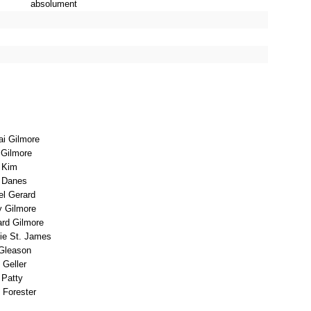
absolument
ai Gilmore
 Gilmore
 Kim
 Danes
el Gerard
y Gilmore
ard Gilmore
ie St. James
 Gleason
 Geller
 Patty
 Forester