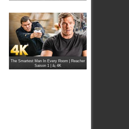
The Smartest Man In Every Room | Reacher
Saison 1 | â¡ 4K