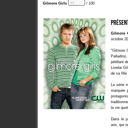
Gilmore Girls
/ 100
Présent
Gilmore 
octobre 2
"Gilmore 
Palladino,
pétillant d
Lorelai Gi
de sa fill
La série m
marquée p
protagoni
traditionn
la vie quo
Dans le p
ans, qui r