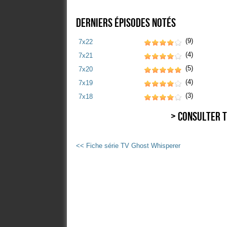
Derniers épisodes notés
(9)
7x22
(4)
7x21
(5)
7x20
(4)
7x19
(3)
7x18
> Consulter t
<< Fiche série TV Ghost Whisperer