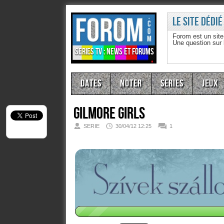
Le site dédié
Forom est un sit
Une question sur
Séries TV : news et forums
Dates
Noter
Series
Jeux
Gilmore Girls
SERIE
30/04/12 12:25
1