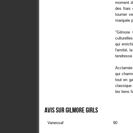
moment déc
des frais 
tourner ve
marquée pa
"Gilmore 
culturell
qui enrich
l'amitié, 
tendresse 
Acclamée p
qui charme
tout en g
classique 
les liens 
Avis sur Gilmore Girls
Vanessaf
90