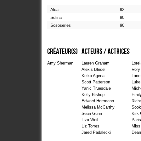
Alda
92
Sulina
90
Sososeries
90
Créateur(s)
Acteurs / Actrices
Amy Sherman
Lauren Graham
Lorel
Alexis Bledel
Rory
Keiko Agena
Lane
Scott Patterson
Luke
Yanic Truesdale
Mich
Kelly Bishop
Emil
Edward Herrmann
Rich
Melissa McCarthy
Sook
Sean Gunn
Kirk
Liza Weil
Paris
Liz Torres
Miss
Jared Padalecki
Dean