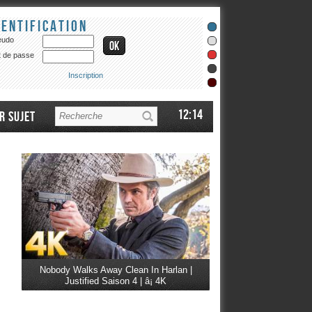
dentification
eudo
 de passe
Inscription
12:14
r sujet
Nobody Walks Away Clean In Harlan |
Justified Saison 4 | â¡ 4K