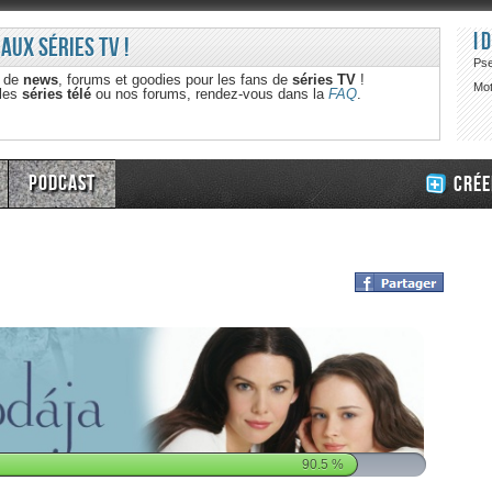
I
 aux séries TV !
Ps
e de
news
, forums et goodies pour les fans de
séries TV
!
Mot
 les
séries télé
ou nos forums, rendez-vous dans la
FAQ
.
Podcast
Crée
90.5
%