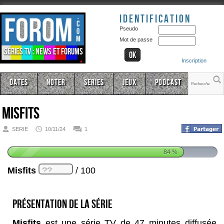
Identification
Pseudo
Mot de passe
Séries TV : news et forums
Inscription
Dates
Noter
Series
Jeux
Podcast
Misfits
SERIE
10/11/24
1
84
%
Misfits
/ 100
Présentation de la série
Misfits
est une série TV de 47 minutes diffusée