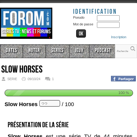
Identification
Pseudo
Mot de passe
Séries TV : news et forums
Inscription
Dates
Noter
Series
Jeux
Podcast
Slow Horses
SERIE
09/10/24
1
100
%
Slow Horses
/ 100
Présentation de la série
Slow Horses
est une série TV de 44 minutes