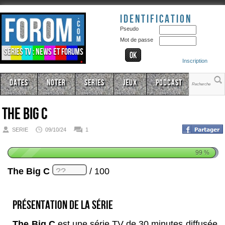
Identification
Pseudo
Mot de passe
Séries TV : news et forums
Inscription
Dates
Noter
Series
Jeux
Podcast
The Big C
SERIE
09/10/24
1
99
%
The Big C
/ 100
Présentation de la série
The Big C
est une série TV de 30 minutes diffusée