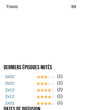
Travis
99
Derniers épisodes notés
(1)
3x02
(1)
3x02
(2)
2x13
(1)
2x12
(1)
2x01
Dates de diffusion