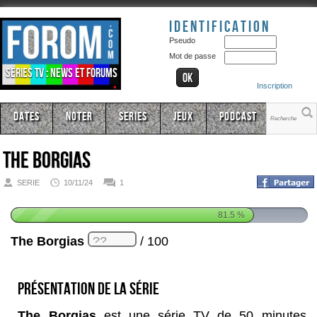
Identification
Pseudo
Mot de passe
Séries TV : news et forums
Inscription
Dates
Noter
Series
Jeux
Podcast
The Borgias
SERIE
10/11/24
1
81.5
%
The Borgias
/ 100
Présentation de la série
The Borgias
est une série TV de 50 minutes