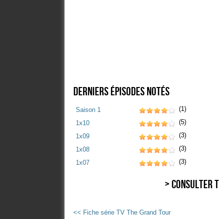
Derniers épisodes notés
(1)
Saison 1
(5)
1x10
(3)
1x09
(3)
1x08
(3)
1x07
> Consulter t
<< Fiche série TV The Grand Tour