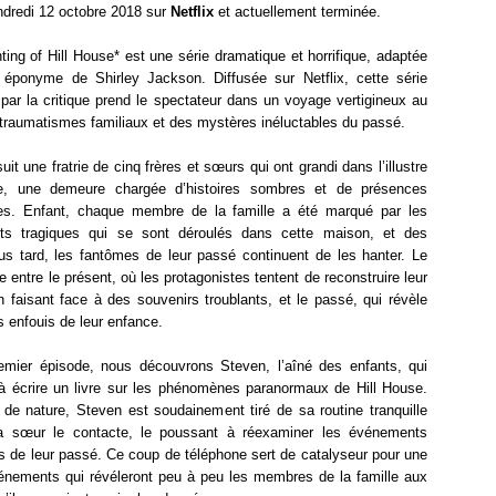
ndredi 12 octobre 2018 sur
Netflix
et actuellement terminée.
ing of Hill House* est une série dramatique et horrifique, adaptée
éponyme de Shirley Jackson. Diffusée sur Netflix, cette série
par la critique prend le spectateur dans un voyage vertigineux au
traumatismes familiaux et des mystères inéluctables du passé.
suit une fratrie de cinq frères et sœurs qui ont grandi dans l’illustre
e, une demeure chargée d’histoires sombres et de présences
tes. Enfant, chaque membre de la famille a été marqué par les
s tragiques qui se sont déroulés dans cette maison, et des
us tard, les fantômes de leur passé continuent de les hanter. Le
lle entre le présent, où les protagonistes tentent de reconstruire leur
n faisant face à des souvenirs troublants, et le passé, qui révèle
s enfouis de leur enfance.
emier épisode, nous découvrons Steven, l’aîné des enfants, qui
 à écrire un livre sur les phénomènes paranormaux de Hill House.
 de nature, Steven est soudainement tiré de sa routine tranquille
a sœur le contacte, le poussant à réexaminer les événements
s de leur passé. Ce coup de téléphone sert de catalyseur pour une
vénements qui révéleront peu à peu les membres de la famille aux