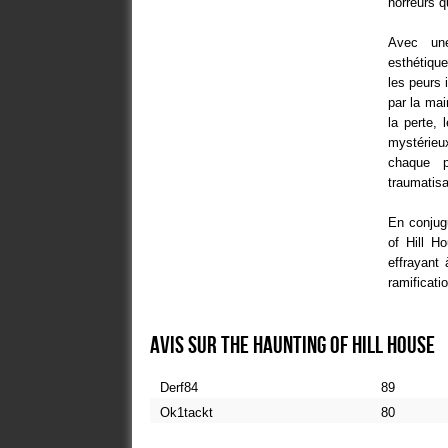
horreurs q
Avec un
esthétique
les peurs 
par la mai
la perte, 
mystérieu
chaque p
traumatisa
En conjugu
of Hill H
effrayant 
ramificati
Avis sur The Haunting Of Hill House
Derf84
89
Ok1tackt
80