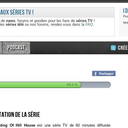
I
 aux séries TV !
Ps
e de
news
, forums et goodies pour les fans de
séries TV
!
Mot
 les
séries télé
ou nos forums, rendez-vous dans la
FAQ
.
Podcast
Crée
84.5
%
ation de la série
ting Of Hill House
est une série TV de 60 minutes diffusée