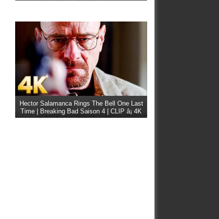
Hector Salamanca Rings The Bell One Last
Time | Breaking Bad Saison 4 | CLIP â¡ 4K