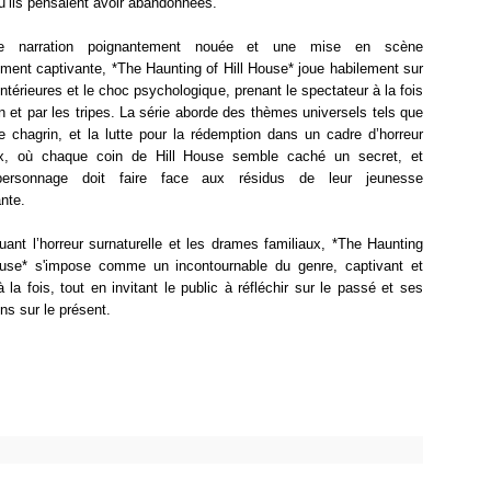
u’ils pensaient avoir abandonnées.
e narration poignantement nouée et une mise en scène
ment captivante, *The Haunting of Hill House* joue habilement sur
intérieures et le choc psychologique, prenant le spectateur à la fois
n et par les tripes. La série aborde des thèmes universels tels que
le chagrin, et la lutte pour la rédemption dans un cadre d’horreur
x, où chaque coin de Hill House semble caché un secret, et
ersonnage doit faire face aux résidus de leur jeunesse
nte.
ant l’horreur surnaturelle et les drames familiaux, *The Haunting
ouse* s'impose comme un incontournable du genre, captivant et
à la fois, tout en invitant le public à réfléchir sur le passé et ses
ons sur le présent.