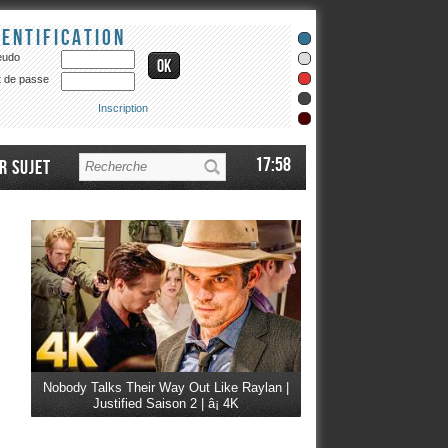
dentification
eudo
 de passe
Inscription
17:58
r sujet
Nobody Talks Their Way Out Like Raylan |
Justified Saison 2 | â¡ 4K