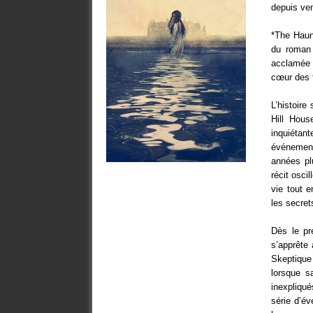
depuis ve
*The Haunt
du roman 
acclamée 
cœur des 
L’histoire 
Hill Hous
inquiétan
événement
années pl
récit osci
vie tout e
les secret
Dès le pr
s’apprête
Skeptique
lorsque s
inexpliqué
série d’é