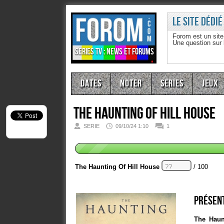
Le site dédié
Forom est un sit
Une question sur
Séries TV : news et forums
Dates
Noter
Series
Jeux
The Haunting Of Hill House
SERIE
09/10/24 1:10
1
The Haunting Of Hill House
/ 100
Présent
The Haun