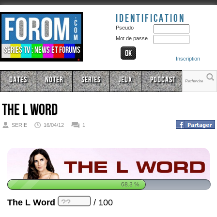
Identification
Pseudo
Mot de passe
Séries TV : news et forums
Inscription
Dates
Noter
Series
Jeux
Podcast
The L Word
SERIE
16/04/12
1
68.3
%
The L Word
/ 100