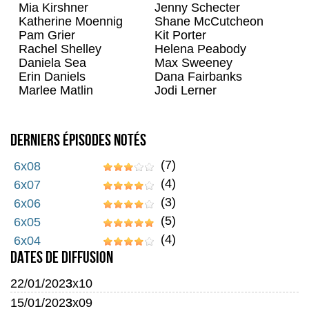
Mia Kirshner
Jenny Schecter
Katherine Moennig
Shane McCutcheon
Pam Grier
Kit Porter
Rachel Shelley
Helena Peabody
Daniela Sea
Max Sweeney
Erin Daniels
Dana Fairbanks
Marlee Matlin
Jodi Lerner
Derniers épisodes notés
(7)
6x08
(4)
6x07
(3)
6x06
(5)
6x05
(4)
6x04
Dates de diffusion
22/01/2023
3x10
15/01/2023
3x09