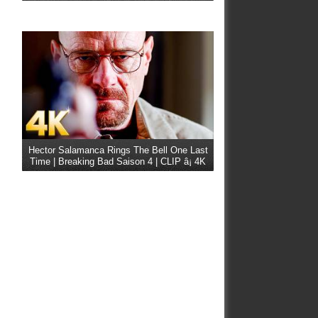
Hector Salamanca Rings The Bell One Last
Time | Breaking Bad Saison 4 | CLIP â¡ 4K