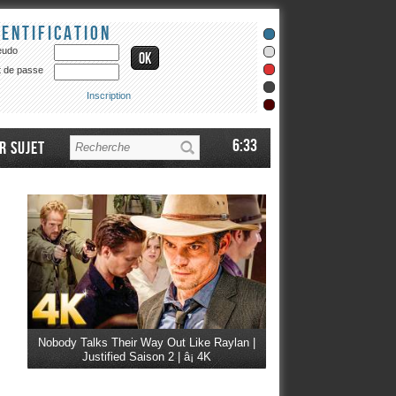
dentification
eudo
 de passe
Inscription
6:33
r sujet
Nobody Talks Their Way Out Like Raylan |
Justified Saison 2 | â¡ 4K