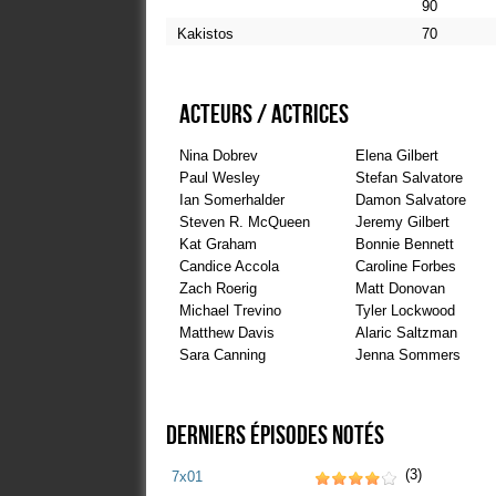
90
Kakistos
70
100
Taydaypay
75
Acteurs / Actrices
70
Nina Dobrev
Elena Gilbert
Paul Wesley
Stefan Salvatore
Ian Somerhalder
Damon Salvatore
Steven R. McQueen
Jeremy Gilbert
Kat Graham
Bonnie Bennett
Candice Accola
Caroline Forbes
Zach Roerig
Matt Donovan
Michael Trevino
Tyler Lockwood
Matthew Davis
Alaric Saltzman
Sara Canning
Jenna Sommers
Derniers épisodes notés
(3)
7x01