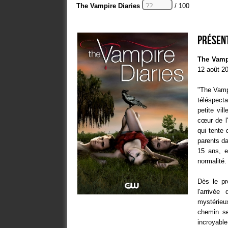
The Vampire Diaries
/ 100
Présent
The Vampi
12 août 2
"The Vampi
téléspect
petite vi
cœur de l
qui tente 
parents da
15 ans, e
normalité.
Dès le pr
l'arrivé
mystérieu
chemin se
incroyable