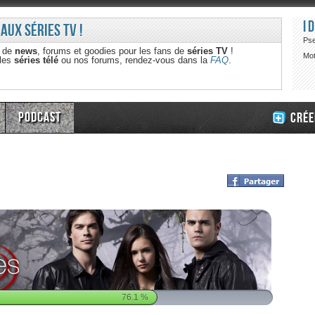
I
 aux séries TV !
Ps
e de
news
, forums et goodies pour les fans de
séries TV
!
Mot
 les
séries télé
ou nos forums, rendez-vous dans la
FAQ
.
Podcast
Crée
76.1
%