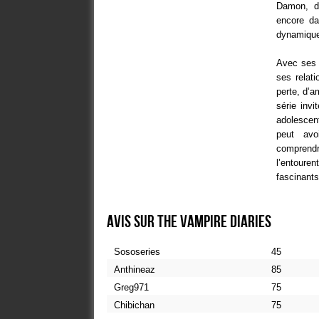
Damon, do
encore da
dynamique 
Avec ses 
ses relat
perte, d’a
série inv
adolescen
peut avo
comprendre
l’entouren
fascinants
Avis sur The Vampire Diaries
Sososeries
45
Anthineaz
85
Greg971
75
Chibichan
75