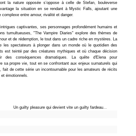
nt la nature opposée s’oppose à celle de Stefan, bouleverse
vantage la situation en se rendant à Mystic Falls, ajoutant une
complexe entre amour, rivalité et danger.
intrigues captivantes, ses personnages profondément humains et
ions tumultueuses, "The Vampire Diaries" explore des thèmes de
mour et de rédemption, le tout dans un cadre riche en mystères. La
ite les spectateurs à plonger dans un monde où le quotidien des
ts est teinté par des créatures mythiques et où chaque décision
ir des conséquences dramatiques. La quête d'Elena pour
 sa propre vie, tout en se confrontant aux enjeux surnaturels qui
t, fait de cette série un incontournable pour les amateurs de récits
 et émotionnels.
Un guilty pleasure qui devient vite un guilty fardeau...