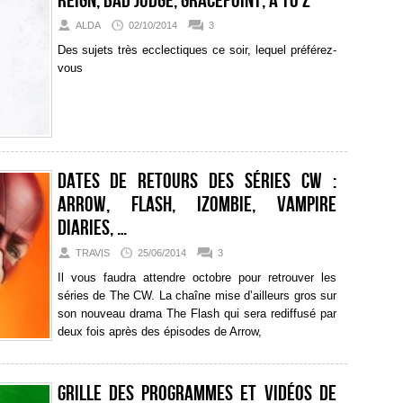
Reign, Bad Judge, Gracepoint, A to Z
ALDA
02/10/2014
3
Des sujets très ecclectiques ce soir, lequel préférez-
vous
Dates de retours des séries CW :
Arrow, Flash, iZombie, Vampire
Diaries, …
TRAVIS
25/06/2014
3
Il vous faudra attendre octobre pour retrouver les
séries de The CW. La chaîne mise d’ailleurs gros sur
son nouveau drama The Flash qui sera rediffusé par
deux fois après des épisodes de Arrow,
Grille des programmes et vidéos de