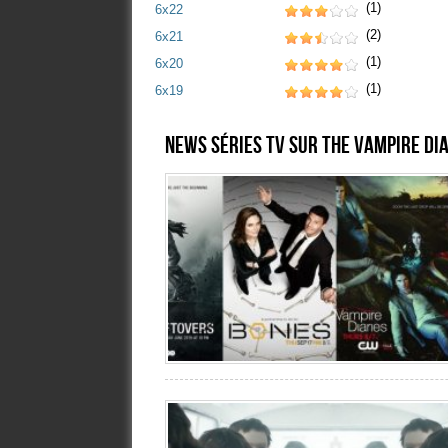
(1)
6x22
(2)
6x21
(1)
6x20
(1)
6x19
News séries TV sur The Vampire Di