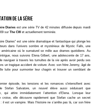
ation de la série
re Diaries
est une série TV de 42 minutes diffusée depuis mardi
009 sur
The CW
et actuellement terminée.
re Diaries" est une série dramatique et fantastique qui plonge les
ateurs dans l'univers sombre et mystérieux de Mystic Falls, une
lle américaine où le surnaturel se mêle aux drames quotidiens. Au
'intrigue, nous suivons Elena Gilbert, une adolescente de 17 ans,
de naviguer à travers les tumultes de la vie après avoir perdu ses
ns un tragique accident de voiture. Avec son frère Jeremy, âgé de
lle lutte pour surmonter leur chagrin et trouver un semblant de
emier épisode, les tensions et les romances s'intensifient avec
e de Stefan Salvatore, un nouvel élève aussi séduisant que
x, qui attire immédiatement l’attention d’Elena. Lorsque leur
 croise, elle découvre rapidement que Stefan cache un secret
 : il est un vampire. Mais l’histoire ne s’arrête pas là, car son frère