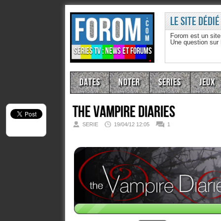
Le site dédié
Forom est un sit
Une question sur
Séries TV : news et forums
Dates
Noter
Series
Jeux
The Vampire Diaries
SERIE
19/04/12 12:05
1