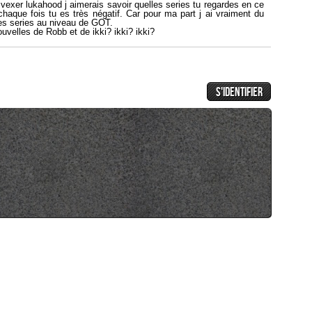
 vexer lukahood j aimerais savoir quelles series tu regardes en ce
aque fois tu es très négatif. Car pour ma part j ai vraiment du
es series au niveau de GOT.
uvelles de Robb et de ikki? ikki? ikki?
e john....
 nouvelles de Robb ou d'ikki???????