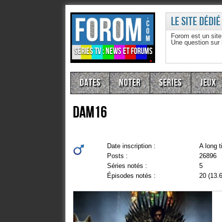
Le site dédié
Forom est un sit
Une question sur
Séries TV : news et forums
Dates
Noter
Series
Jeux
dam16
Date inscription :
A long 
Posts :
26896
Séries notés :
5
Épisodes notés :
20 (13.6