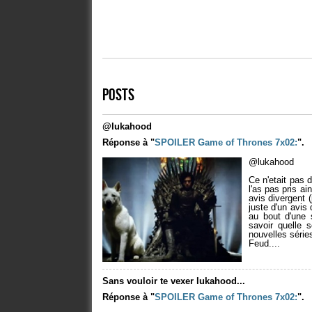
POSTS
@lukahood
Réponse à "
SPOILER
Game of Thrones 7x02:
".
@lukahood
Ce n'etait pas 
l'as pas pris ai
avis divergent 
juste d'un avis 
au bout d'une 
savoir quelle 
nouvelles série
Feud....
Sans vouloir te vexer lukahood...
Réponse à "
SPOILER
Game of Thrones 7x02:
".