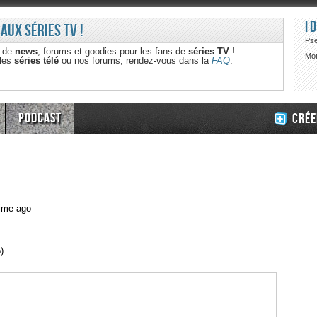
I
 aux séries TV !
Ps
e de
news
, forums et goodies pour les fans de
séries TV
!
Mot
 les
séries télé
ou nos forums, rendez-vous dans la
FAQ
.
Podcast
Crée
time ago
)