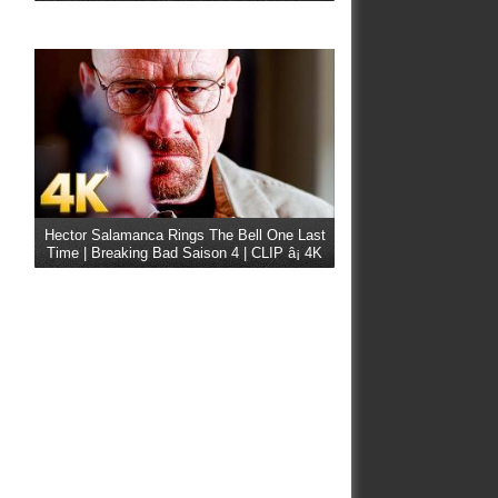
Hector Salamanca Rings The Bell One Last
Time | Breaking Bad Saison 4 | CLIP â¡ 4K