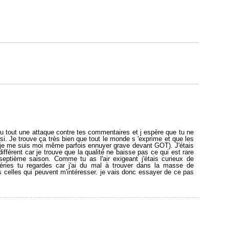
du tout une attaque contre tes commentaires et j espère que tu ne
nsi. Je trouve ça très bien que tout le monde s 'exprime et que les
(je me suis moi même parfois ennuyer grave devant GOT). J'étais
différent car je trouve que la qualité ne baisse pas ce qui est rare
septième saison. Comme tu as l'air exigeant j'étais curieux de
séries tu regardes car j'ai du mal à trouver dans la masse de
s celles qui peuvent m'intéresser. je vais donc essayer de ce pas