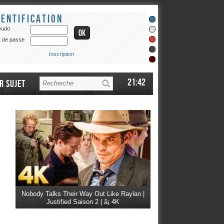
dentification
eudo
 de passe
Inscription
21:42
r sujet
Nobody Talks Their Way Out Like Raylan |
Justified Saison 2 | â¡ 4K