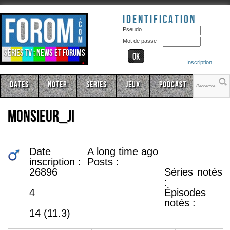
Identification
Pseudo
Mot de passe
Séries TV : news et forums
Inscription
Dates
Noter
Series
Jeux
Podcast
monsieur_ji
Date
A long time ago
inscription :
Posts :
26896
Séries notés
:
4
Épisodes
notés :
14 (11.3)