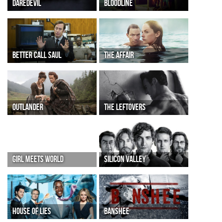
DAREDEVIL
BLOODLINE
BETTER CALL SAUL
THE AFFAIR
OUTLANDER
THE LEFTOVERS
GIRL MEETS WORLD
SILICON VALLEY
HOUSE OF LIES
BANSHEE