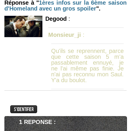
Réponse à "
1ères infos sur la 6ème saison
d'Homeland avec un gros spoiler
".
Degood
:
Monsieur_ji
:
Qu'ils se reprennent, parce
que cette saison 5 m'a
passablement ennuyé, je
ne l'ai même pas finie. Je
n'ai pas reconnu mon Saul.
Y'a du boulot.
Jamais content.la plus
grande partie de tes coms
1 REPONSE :
sont negatifs,et ce pour la