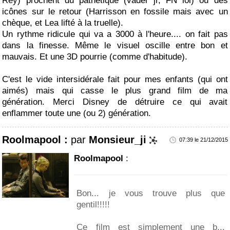
Rey) prochent du pathétique (vader jr, FN lol) ou des
icônes sur le retour (Harrisson en fossile mais avec un
chèque, et Lea lifté à la truelle).
Un rythme ridicule qui va a 3000 à l'heure.... on fait pas
dans la finesse. Même le visuel oscille entre bon et
mauvais. Et une 3D pourrie (comme d'habitude).
C'est le vide intersidérale fait pour mes enfants (qui ont
aimés) mais qui casse le plus grand film de ma
génération. Merci Disney de détruire ce qui avait
enflammer toute une (ou 2) génération.
Roolmapool :
par
Monsieur_ji
07:39 le 21/12/2015
Roolmapool
:
Bon... je vous trouve plus que
gentil!!!!!
Ce film est simplement une b...