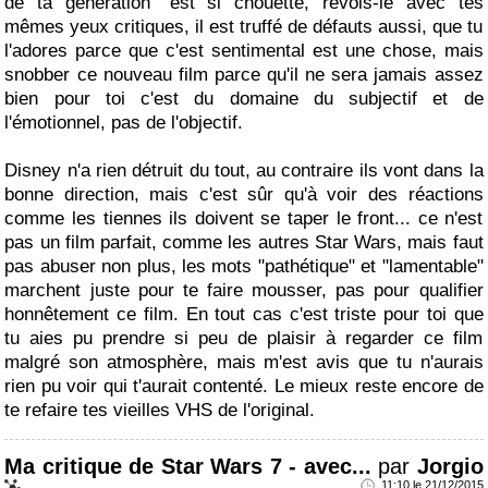
de ta génération" est si chouette, revois-le avec tes
mêmes yeux critiques, il est truffé de défauts aussi, que tu
l'adores parce que c'est sentimental est une chose, mais
snobber ce nouveau film parce qu'il ne sera jamais assez
bien pour toi c'est du domaine du subjectif et de
l'émotionnel, pas de l'objectif.
Disney n'a rien détruit du tout, au contraire ils vont dans la
bonne direction, mais c'est sûr qu'à voir des réactions
comme les tiennes ils doivent se taper le front... ce n'est
pas un film parfait, comme les autres Star Wars, mais faut
pas abuser non plus, les mots "pathétique" et "lamentable"
marchent juste pour te faire mousser, pas pour qualifier
honnêtement ce film. En tout cas c'est triste pour toi que
tu aies pu prendre si peu de plaisir à regarder ce film
malgré son atmosphère, mais m'est avis que tu n'aurais
rien pu voir qui t'aurait contenté. Le mieux reste encore de
te refaire tes vieilles VHS de l'original.
Ma critique de Star Wars 7 - avec...
par
Jorgio
11:10 le 21/12/2015