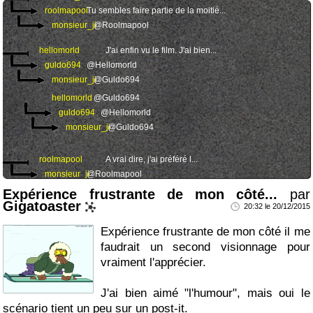
roolmapool
Tu sembles faire partie de la moitié...
monsieur_ji
@Roolmapool
hellomorld
J'ai enfin vu le film. J'ai bien...
guldo694
@Hellomorld
monsieur_ji
@Guldo694
hellomorld
@Guldo694
guldo694
@Hellomorld
monsieur_ji
@Guldo694
roolmapool
A vrai dire, j'ai préféré l...
monsieur_ji
@Roolmapool
roolmapool
Oui, pour moi les 4,5,6 (même...
Expérience frustrante de mon côté...
par
Gigatoaster
20:32 le 20/12/2015
Expérience frustrante de mon côté il me
faudrait un second visionnage pour
vraiment l'apprécier.
J'ai bien aimé "l'humour", mais oui le
scénario tient un peu sur un post-it.