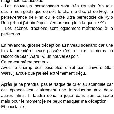
magnificience absolue
- Les nouveaux personnages sont très réussis (en tout
cas à mon gout) que ce soit le charme discret de Rey, la
perséverance de Finn ou le côté ultra perfectible de Kylo
Ren (et oui j'ai aimé qu'il s'en prenne plein la gueule ^^)
- Les scènes d'actions sont également maîtrisées à la
perfection
En revanche, grosse déception au niveau scénario car une
fois la première heure passée c'est ni plus ni moins un
reboot de Star Wars IV, un nouvel espoir.
36 REPONSES :
Ca en est même honteux.
Avec le champ des possibles offret par l'univers Star
gigatoaster
Expérience frustrante de mon côté...
Wars, j'avoue que j'ai été extrêmement déçu.
monsieur_ji
Je ne suis pas sûr de réussir...
guldo694
@Monsieur_ji
Après je ne prendrai pas le risque de crier au scandale car
monsieur_ji
cet épisode est clairement une introduction aux deux
roolmapool
Bon... je vous trouve plus que...
autres films. Il faudra donc la juger dans son contexte
monsieur_ji
@Roolmapool
mais pour le moment je ne peux masquer ma déception.
roolmapool
Sérieusement, je ne vois pas ce...
Et pourtant si.
monsieur_ji
@Roolmapool