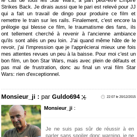
le cas de tous les Star Wars, à part peut-être Empire
Strikes Back. Je dirais aussi que le pari est relevé pour JJ
qui a fait un travail de dingo pour produire ce film et
remettre le train sur les rails. Finalement, c'est encore la
prélogie qui blesse ce film, le traumatisme des fans, ils
ont tellement cherché à revenir à l'ancienne ambiance
qu'ils sont allés un peu loin. J'ai quand même hâte de le
revoir, j'ai l'impression que je l'apprécierai mieux une fois
mes attentes revues un peu à la baisse. Pour moi c'est un
bon film, un bon Star Wars, mais avec plein de défauts et
pas mal de frustration, donc au final un vrai film Star
Wars: rien d'exceptionnel.
Monsieur_ji :
par
Guldo694
22:07 le 20/12/2015
Monsieur_ji
:
Je ne suis pas sûr de réussir à en
parler sans spoiler donc warning, je ne