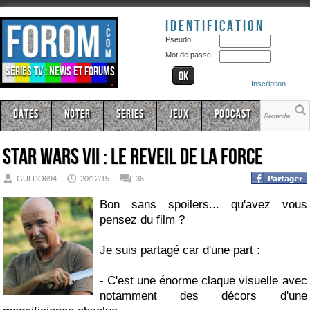
Identification
Pseudo
Mot de passe
Séries TV : news et forums
Inscription
Dates
Noter
Series
Jeux
Podcast
Star Wars VII : Le reveil de la force
GULDO694
20/12/15
36
Bon sans spoilers... qu'avez vous
pensez du film ?
Je suis partagé car d'une part :
- C'est une énorme claque visuelle avec
notamment des décors d'une